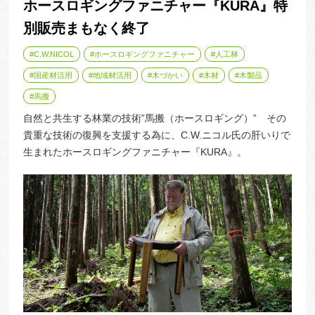
ホースロギングファニチャー『KURA』特
別販売まもなく終了
C.W.NICOL
ホースロギングファニチャー
人工林
国産材活用
地域材活用
木づかい
木材
木製品
馬搬
自然と共生する林業の技術”馬搬（ホースロギング）” その
貴重な技術の復興を支援する為に、C.W.ニコル氏の肝いりで
生まれたホースロギングファニチャー『KURA』。