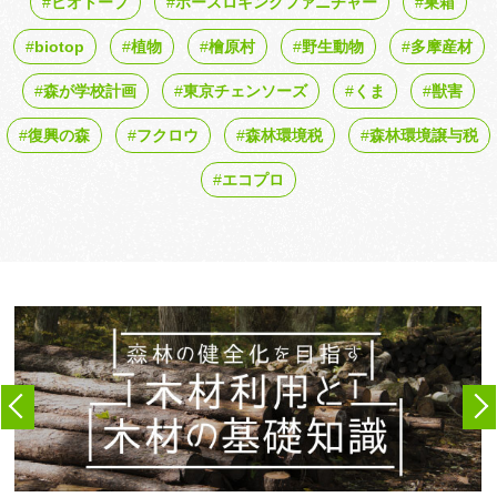
ビオトープ
ホースロギングファニチャー
巣箱
biotop
植物
檜原村
野生動物
多摩産材
森が学校計画
東京チェンソーズ
くま
獣害
復興の森
フクロウ
森林環境税
森林環境譲与税
エコプロ