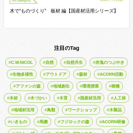
no category
木で“ものづくり” 板材 編【国産材活用シリーズ】
注目のTag
C.W.NICOL
自然
自然共生
赤鬼のつぶやき
生物多様性
アウトドア
森林
ACORN活動
アファンの森
地域創生
環境授業
樹種
木材
木づかい
木育
国産材活用
人工林
地域材活用
鳥類
ワークショップ
木製品
いきもの
馬搬
フジロックの森
ACORN研修