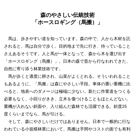
森のやさしい伝統技術
「ホースロギング（馬搬）」
馬は、歩きやすい道を知っています。森の中で、人から木材を託
されると、馬は自分で歩く。目的地まで先に行き、待っていること
さえあるそうです。人と馬が一体となって、森から木を運び出す
「ホースロギング（馬搬）」。日本の森で昔から行なわれてきた、
自然に寄り添う林業技術です。
馬が歩くと適度に耕され、山菜がよくとれる。そういわれること
もあるように、「馬搬」は森にやさしい手段。車体の重い重機に比
べると、地表へのダメージは極端に少ない。新たに作業道をつくる
必要もなく、小回りがきき、立木を傷つけることもほとんどない。
重機が入れない斜面や、入り組んだ森林でも活躍できる。斜度25
度くらいまでなら、馬が引ける。
そして、森にやさしいだけではありません。日本で一般的に行な
われている小規模林業において、馬搬は手間やコストの面でも有利