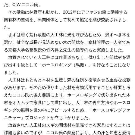
た、C.W.ニコル氏。
その活動は林野庁も動かし、2012年にアファンの森に隣接する
国有林の整備を、民間団体として初めて協定を結び委託されまし
た。
まずは暗く荒れ放題の人工林に光を呼び込むため、残すべき木を
選び、健全な成長が見込めない木の間伐を、森林管理の一人者であ
る京都大学名誉教授の竹内典之先生の指導のもと実施しました。
放置されていた人工林には作業道もなく、伐り出した間伐材を運
び出す手段として「ホースロギング（馬搬）」を行なうことになり
ました。
人工林はもともと木材を生産し森の経済を循環させる重要な役割
があります。そのため伐り出した材を有効活用することが肝要と考
えたニコル氏の協力要請により、ホースロギングで伐り出された木
材をオカムラで家具にして世に出し、人工林の再生方法やホースロ
ギングの振興を世の中にアピールするため、「ホースロギングファ
ニチャー」プロジェクトが立ち上がりました。
放置された人工林のスギの間伐材を販売できる家具にすることは
課題も多いのですが、ニコル氏の熱意により、人の汗と知恵と愛情