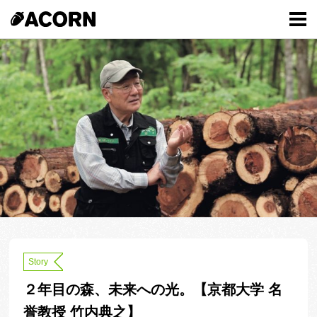
Story
２年目の森、未来への光。【京都大学 名
誉教授 竹内典之】