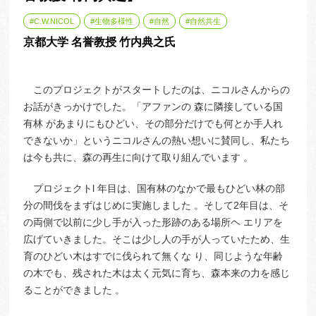
C.W.NICOL
生物多様性
自然
自然共生
京都大学 名誉教授 竹内典之氏
このプロジェクトがスタートしたのは、ニコルさんからの
お話がきっかけでした。「アファンの 森に隣接している国
有林 があまりにもひどい、その部分だけでも何とか手人れ
できないか」というニコルさんの熱い想いに賛同し、私たち
は今も共に、森の再生に向けて取り組んでいます 。
プロジェクトl 年目は、国有林のなかで最もひどい林の部
分の間伐をまずはじめに実施しました 。そして2年目は、そ
の両側で以前に少し手が入った形跡のある場所ヘ エリアを
広げていきました。そこは少し人の手が人っていたため、生
育のひどい木はすでに伐られて無くな り、同じような年齢
の木でも、残された木は太く元気に育ち、森本来の力を感じ
ることができました 。