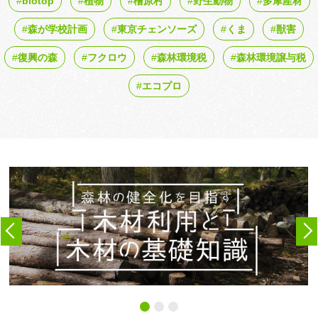
biotop
植物
檜原村
野生動物
多摩産材
森が学校計画
東京チェンソーズ
くま
獣害
復興の森
フクロウ
森林環境税
森林環境譲与税
エコプロ