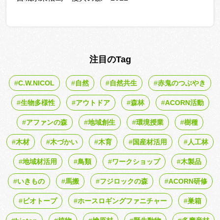
注目のTag
C.W.NICOL
自然
自然共生
赤鬼のつぶやき
生物多様性
アウトドア
森林
ACORN活動
アファンの森
地域創生
環境授業
樹種
木材
木づかい
木育
国産材活用
人工林
地域材活用
鳥類
ワークショップ
木製品
いきもの
馬搬
フジロックの森
ACORN研修
ビオトープ
ホースロギングファニチャー
巣箱