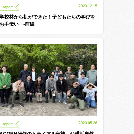
2023.12.15
Report
学校林から机ができた！子どもたちの学びを
お手伝い -前編
2023.05.26
Report
ACORN研修のトライアル実施 @横浜自然