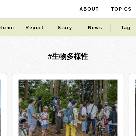
ABOUT
ABOUT
TOPICS
TOPICS
olumn
Report
Story
News
Tag
#生物多様性