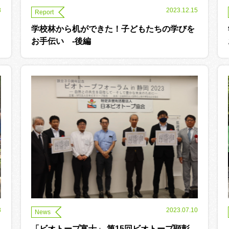
8
2023.12.15
Report
学校林から机ができた！子どもたちの学びを
お手伝い -後編
8
2023.07.10
News
「ビオトープ富士」 第15回ビオトープ顕彰