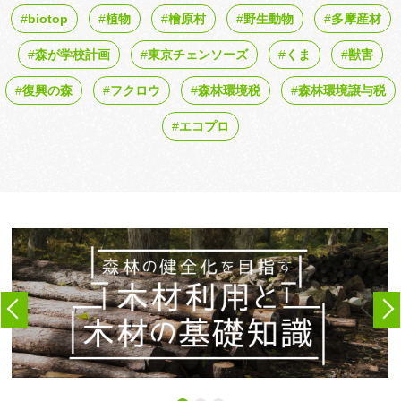
biotop
植物
檜原村
野生動物
多摩産材
森が学校計画
東京チェンソーズ
くま
獣害
復興の森
フクロウ
森林環境税
森林環境譲与税
エコプロ