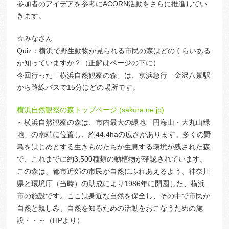
参加者のアイデアを参考にACORN活動をさらに推進してい
きます。
☆みなさん
Quiz：横浜で野生動物が見られる市民の森はどのくらいある
か知っていますか？（正解はページの下に）
今回行った「横浜自然観察の森」は、京浜急行 金沢八景駅
から路線バスで15分ほどの場所です。
横浜自然観察の森トップページ (sakura.ne.jp)
～横浜自然観察の森は、市内最大の緑地「円海山・大丸山緑
地」の南端に位置し、約44.4haの広さがあります。多くの野
鳥をはじめとする生きものたちが生息する環境が残された森
で、これまでに約3,500種類の動植物が確認されています。
この森は、都市近郊の市民が自然にふれあえるよう、神奈川
県と環境庁（当時）の助成により1986年に開園した、横浜
市の施設です。ここは身近な自然を保全し、その中で市民が
自然と親しみ、自然を知るための活動をおこなうための施
設・・～（HPより）