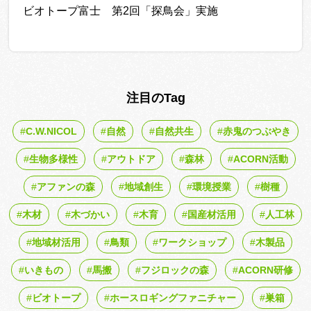
ビオトープ富士 第2回「探鳥会」実施
注目のTag
C.W.NICOL
自然
自然共生
赤鬼のつぶやき
生物多様性
アウトドア
森林
ACORN活動
アファンの森
地域創生
環境授業
樹種
木材
木づかい
木育
国産材活用
人工林
地域材活用
鳥類
ワークショップ
木製品
いきもの
馬搬
フジロックの森
ACORN研修
ビオトープ
ホースロギングファニチャー
巣箱