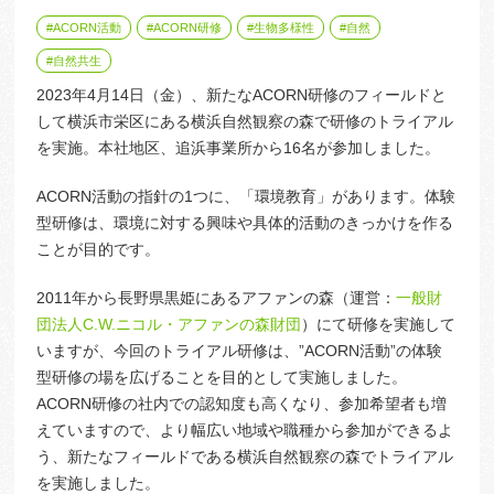
ACORN活動
ACORN研修
生物多様性
自然
自然共生
2023年4月14日（金）、新たなACORN研修のフィールドと
して横浜市栄区にある横浜自然観察の森で研修のトライアル
を実施。本社地区、追浜事業所から16名が参加しました。
ACORN活動の指針の1つに、「環境教育」があります。体験
型研修は、環境に対する興味や具体的活動のきっかけを作る
ことが目的です。
2011年から長野県黒姫にあるアファンの森（運営：
一般財
団法人C.W.ニコル・アファンの森財団
）にて研修を実施して
いますが、今回のトライアル研修は、”ACORN活動”の体験
型研修の場を広げることを目的として実施しました。
ACORN研修の社内での認知度も高くなり、参加希望者も増
えていますので、より幅広い地域や職種から参加ができるよ
う、新たなフィールドである横浜自然観察の森でトライアル
を実施しました。