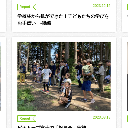
8
2023.12.15
Report
学校林から机ができた！子どもたちの学びを
お手伝い -後編
4
2023.08.18
Report
ビオトープ富士で「探鳥会」実施