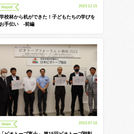
2023.12.15
Report
学校林から机ができた！子どもたちの学びを
お手伝い -前編
2023.07.10
News
「ビオトープ富士」 第15回ビオトープ顕彰