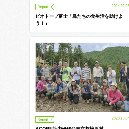
2024.02.0
Report
ビオトープ富士「鳥たちの食生活を助けよ
う！」
2023.10.0
Report
ACORN社内研修@東京都檜原村