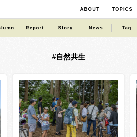
ABOUT
ABOUT
TOPICS
TOPICS
olumn
Report
Story
News
Tag
#自然共生