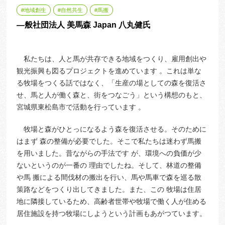
地域創生
自然共生
馬搬
—般社団法人 美馬森 Japan 八丸健氏
私たちは、人と馬が共存できる地域をつくり、雇用創出や
観光振興も図るプロジェクトを進めています 。これは単な
る牧場をつくる話ではなく、「生産の場としての森を復活さ
せ、馬と人が働く森と、街をつなごう」という構想のもと、
宮城県東松島市で活動を行っています 。
牧場と森がひとっになるよう森を復活させる。そのために
はまず 森の整備が必要でした。そこで私たちは迷わず馬搬
を用いました。昔ながらの手法です が、環境への負価が少
ないというのが一番の 理由でしたね。そして、林道の整備
や馬 搬による間伐材の搬出を行い、馬や馬車で森を巡る散
策路などをつくり出してきました。また、この 牧場は住居
地に隣接しているため、高齢者世帯や牧場で働く人が住める
居住施設を持つ牧場にしようという計画もあがつています。