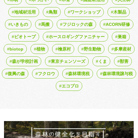
地域材活用
鳥類
ワークショップ
木製品
いきもの
馬搬
フジロックの森
ACORN研修
ビオトープ
ホースロギングファニチャー
巣箱
biotop
植物
檜原村
野生動物
多摩産材
森が学校計画
東京チェンソーズ
くま
獣害
復興の森
フクロウ
森林環境税
森林環境譲与税
エコプロ