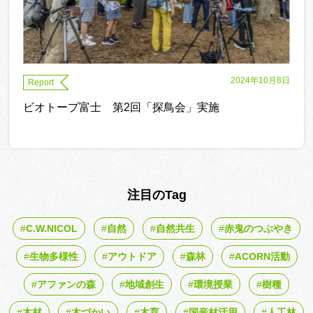
2024年10月8日
Report
ビオトープ富士 第2回「探鳥会」実施
注目のTag
C.W.NICOL
自然
自然共生
赤鬼のつぶやき
生物多様性
アウトドア
森林
ACORN活動
アファンの森
地域創生
環境授業
樹種
木材
木づかい
木育
国産材活用
人工林