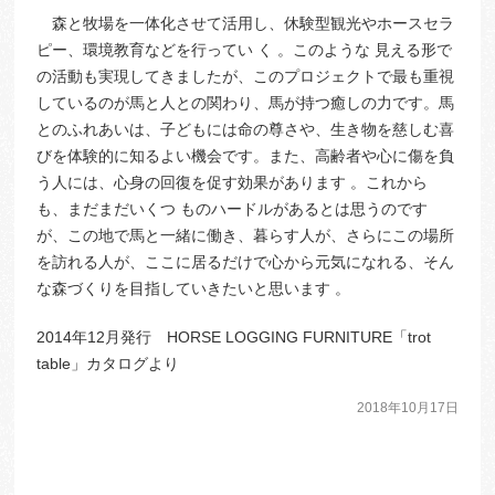
森と牧場を一体化させて活用し、休験型観光やホースセラ
ピー、環境教育などを行ってい く 。このような 見える形で
の活動も実現してきましたが、このプロジェクトで最も重視
しているのが馬と人との関わり、馬が持つ癒しの力です。馬
とのふれあいは、子どもには命の尊さや、生き物を慈しむ喜
びを体験的に知るよい機会です。また、高齢者や心に傷を負
う人には、心身の回復を促す効果があります 。これから
も、まだまだいくつ ものハードルがあるとは思うのです
が、この地で馬と一緒に働き、暮らす人が、さらにこの場所
を訪れる人が、ここに居るだけで心から元気になれる、そん
な森づくりを目指していきたいと思います 。
2014年12月発行 HORSE LOGGING FURNITURE「trot
table」カタログより
2018年10月17日