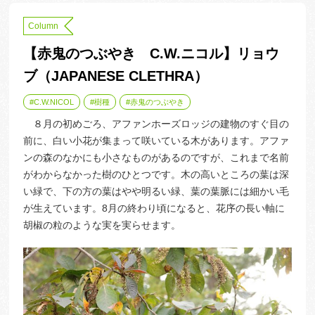
Column
【赤鬼のつぶやき C.W.ニコル】リョウ
ブ（JAPANESE CLETHRA）
C.W.NICOL
樹種
赤鬼のつぶやき
８月の初めごろ、アファンホーズロッジの建物のすぐ目の
前に、白い小花が集まって咲いている木があります。アファ
ンの森のなかにも小さなものがあるのですが、これまで名前
がわからなかった樹のひとつです。木の高いところの葉は深
い緑で、下の方の葉はやや明るい緑、葉の葉脈には細かい毛
が生えています。8月の終わり頃になると、花序の長い軸に
胡椒の粒のような実を実らせます。