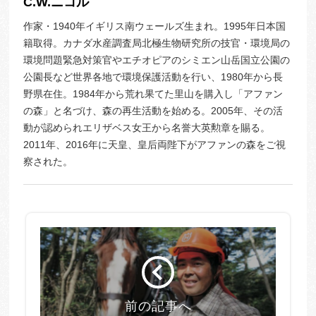
C.W.ニコル
作家・1940年イギリス南ウェールズ生まれ。1995年日本国
籍取得。カナダ水産調査局北極生物研究所の技官・環境局の
環境問題緊急対策官やエチオピアのシミエン山岳国立公園の
公園長など世界各地で環境保護活動を行い、1980年から長
野県在住。1984年から荒れ果てた里山を購入し「アファン
の森」と名づけ、森の再生活動を始める。2005年、その活
動が認められエリザベス女王から名誉大英勲章を賜る。
2011年、2016年に天皇、皇后両陛下がアファンの森をご視
察された。
前の記事へ