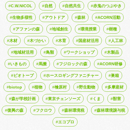
C.W.NICOL
自然
自然共生
赤鬼のつぶやき
生物多様性
アウトドア
森林
ACORN活動
アファンの森
地域創生
環境授業
樹種
木材
木づかい
木育
国産材活用
人工林
地域材活用
鳥類
ワークショップ
木製品
いきもの
馬搬
フジロックの森
ACORN研修
ビオトープ
ホースロギングファニチャー
巣箱
biotop
植物
檜原村
野生動物
多摩産材
森が学校計画
東京チェンソーズ
くま
獣害
復興の森
フクロウ
森林環境税
森林環境譲与税
エコプロ