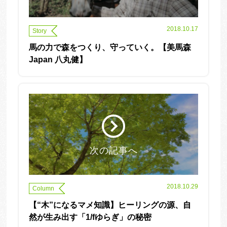
2018.10.17
Story
馬の力で森をつくり、守っていく。【美馬森
Japan 八丸健】
次の記事へ
2018.10.29
Column
【“木”になるマメ知識】ヒーリングの源、自
然が生み出す「1/fゆらぎ」の秘密