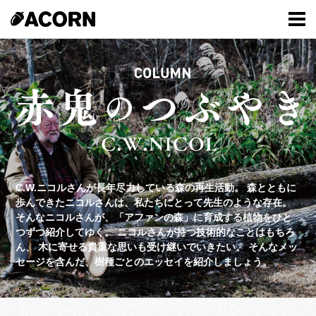
C.W.ニコルさんが長年尽力している森の再生活動。
森とともに
歩んできたニコルさんは、私たちにとって先生のような存在。
そんなニコルさんが、「アファンの森」に育成する植物をひと
つずつ紹介してゆく。
ニコルさんが持つ技術的なことはもちろ
ん、
木に寄せる貴重な思いも受け継いでいきたい。
そんなメッ
セージを含んだ、樹種ごとのエッセイを紹介しましょう。