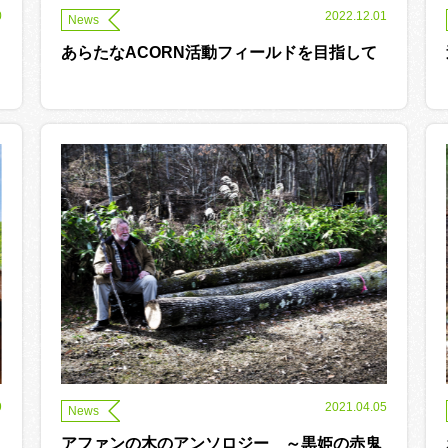
0
2022.12.01
News
あらたなACORN活動フィールドを目指して
9
2021.04.05
News
アファンの木のアンソロジー ～黒姫の赤鬼