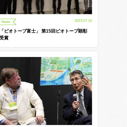
2023.07.10
News
「ビオトープ富士」 第15回ビオトープ顕彰
受賞