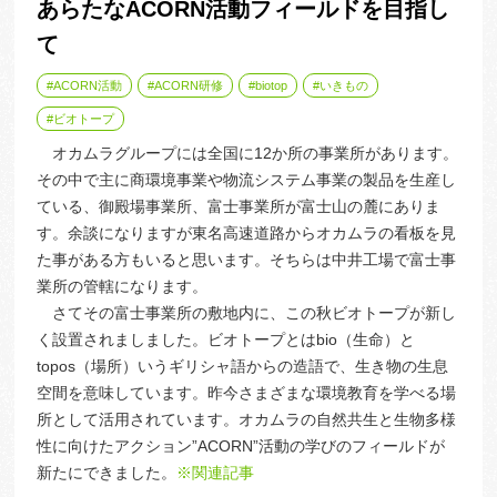
あらたなACORN活動フィールドを目指し
て
ACORN活動
ACORN研修
biotop
いきもの
ビオトープ
オカムラグループには全国に12か所の事業所があります。
その中で主に商環境事業や物流システム事業の製品を生産し
ている、御殿場事業所、富士事業所が富士山の麓にありま
す。余談になりますが東名高速道路からオカムラの看板を見
た事がある方もいると思います。そちらは中井工場で富士事
業所の管轄になります。
さてその富士事業所の敷地内に、この秋ビオトープが新し
く設置されましました。ビオトープとはbio（生命）と
topos（場所）いうギリシャ語からの造語で、生き物の生息
空間を意味しています。昨今さまざまな環境教育を学べる場
所として活用されています。オカムラの自然共生と生物多様
性に向けたアクション”ACORN”活動の学びのフィールドが
新たにできました。
※関連記事