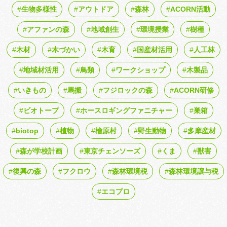
生物多様性
アウトドア
森林
ACORN活動
アファンの森
地域創生
環境授業
樹種
木材
木づかい
木育
国産材活用
人工林
地域材活用
鳥類
ワークショップ
木製品
いきもの
馬搬
フジロックの森
ACORN研修
ビオトープ
ホースロギングファニチャー
巣箱
biotop
植物
檜原村
野生動物
多摩産材
森が学校計画
東京チェンソーズ
くま
獣害
復興の森
フクロウ
森林環境税
森林環境譲与税
エコプロ