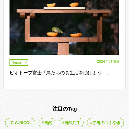
2024年2月8日
Report
ビオトープ富士「鳥たちの食生活を助けよう！」
注目のTag
C.W.NICOL
自然
自然共生
赤鬼のつぶやき