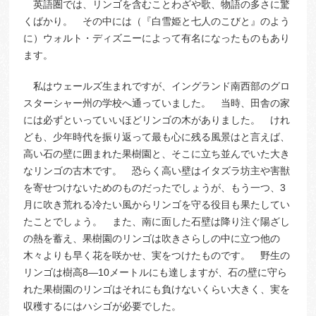
英語圏では、リンゴを含むことわざや歌、物語の多さに驚
くばかり。 その中には（『白雪姫と七人のこびと』のよう
に）ウォルト・ディズニーによって有名になったものもあり
ます。
私はウェールズ生まれですが、イングランド南西部のグロ
スターシャー州の学校へ通っていました。 当時、田舎の家
には必ずといっていいほどリンゴの木がありました。 けれ
ども、少年時代を振り返って最も心に残る風景はと言えば、
高い石の壁に囲まれた果樹園と、そこに立ち並んでいた大き
なリンゴの古木です。 恐らく高い壁はイタズラ坊主や害獣
を寄せつけないためのものだったでしょうが、もう一つ、3
月に吹き荒れる冷たい風からリンゴを守る役目も果たしてい
たことでしょう。 また、南に面した石壁は降り注ぐ陽ざし
の熱を蓄え、果樹園のリンゴは吹きさらしの中に立つ他の
木々よりも早く花を咲かせ、実をつけたものです。 野生の
リンゴは樹高8―10メートルにも達しますが、石の壁に守ら
れた果樹園のリンゴはそれにも負けないくらい大きく、実を
収穫するにはハシゴが必要でした。