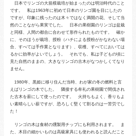
日本でリンゴの大規模栽培が始まったのは明治時代のこと
です。 私は1963年に初めて日本のリンゴ園を目にしたの
ですが、印象に残ったのは木々ではなく満開の花、そして当
然のことながら果実でした。 日本の果樹園のリンゴは盆栽
と同様、人間の都合に合わせて形作られたものです。 確か
に、そのほうが栽培、授粉（ハチによる授粉がかなわない場
合、すべては手作業となります）、収穫、すべてにおいては
るかに効率がよいでしょう。 それでも、私は子どもの頃に
見た自然のままの、大きなリンゴの古木がなつかしくてなり
ません。
1980年、黒姫に移り住んだ当時、わが家の冬の燃料と言
えばリンゴの木でした。 隣接する牟礼の果樹園で間伐され
た古木を薪にして使ったのです。 火持ちもよく、香りもよ
い素晴らしい薪ですが、恐ろしく堅くて割るのは一苦労でし
た！
リンゴの木は食材の燻製用チップにも利用されます。 ま
た、木目の細かいものは高級家具にも使われると読んだこと