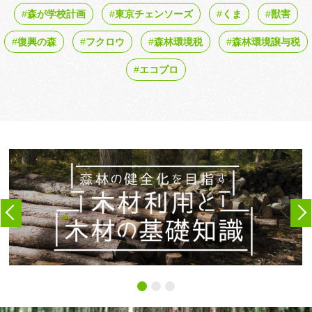
森が学校計画
東京チェンソーズ
くま
獣害
復興の森
フクロウ
森林環境税
森林環境譲与税
エコプロ