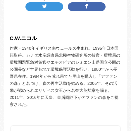
C.W.ニコル
作家・1940年イギリス南ウェールズ生まれ。1995年日本国
籍取得。カナダ水産調査局北極生物研究所の技官・環境局の
環境問題緊急対策官やエチオピアのシミエン山岳国立公園の
公園長など世界各地で環境保護活動を行い、1980年から長
野県在住。1984年から荒れ果てた里山を購入し「アファン
の森」と名づけ、森の再生活動を始める。2005年、その活
動が認められエリザベス女王から名誉大英勲章を賜る。
2011年、2016年に天皇、皇后両陛下がアファンの森をご視
察された。