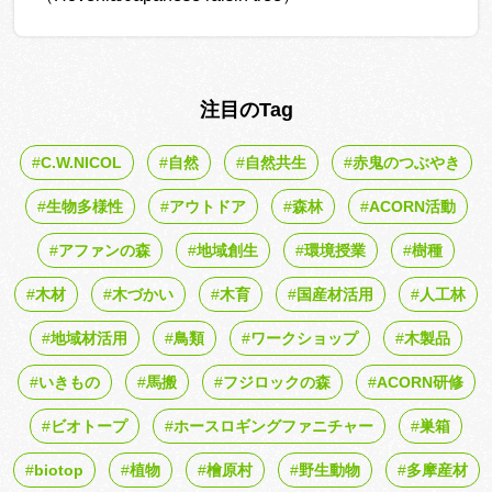
注目のTag
C.W.NICOL
自然
自然共生
赤鬼のつぶやき
生物多様性
アウトドア
森林
ACORN活動
アファンの森
地域創生
環境授業
樹種
木材
木づかい
木育
国産材活用
人工林
地域材活用
鳥類
ワークショップ
木製品
いきもの
馬搬
フジロックの森
ACORN研修
ビオトープ
ホースロギングファニチャー
巣箱
biotop
植物
檜原村
野生動物
多摩産材