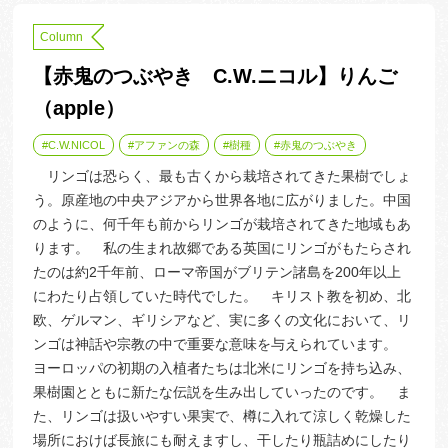
Column
【赤鬼のつぶやき C.W.ニコル】りんご
（apple）
C.W.NICOL
アファンの森
樹種
赤鬼のつぶやき
リンゴは恐らく、最も古くから栽培されてきた果樹でしょ
う。原産地の中央アジアから世界各地に広がりました。中国
のように、何千年も前からリンゴが栽培されてきた地域もあ
ります。 私の生まれ故郷である英国にリンゴがもたらされ
たのは約2千年前、ローマ帝国がブリテン諸島を200年以上
にわたり占領していた時代でした。 キリスト教を初め、北
欧、ゲルマン、ギリシアなど、実に多くの文化において、リ
ンゴは神話や宗教の中で重要な意味を与えられています。
ヨーロッパの初期の入植者たちは北米にリンゴを持ち込み、
果樹園とともに新たな伝説を生み出していったのです。 ま
た、リンゴは扱いやすい果実で、樽に入れて涼しく乾燥した
場所におけば長旅にも耐えますし、干したり瓶詰めにしたり