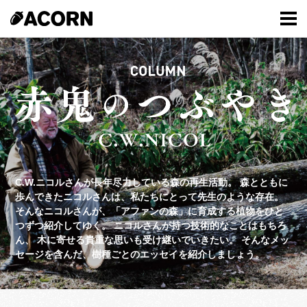
C.W.ニコルさんが長年尽力している森の再生活動。
森とともに
歩んできたニコルさんは、私たちにとって先生のような存在。
そんなニコルさんが、「アファンの森」に育成する植物をひと
つずつ紹介してゆく。
ニコルさんが持つ技術的なことはもちろ
ん、
木に寄せる貴重な思いも受け継いでいきたい。
そんなメッ
セージを含んだ、樹種ごとのエッセイを紹介しましょう。