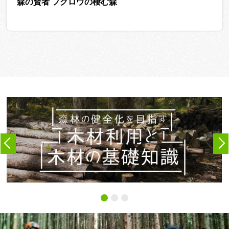
森の賢者 フクロウの棲む森