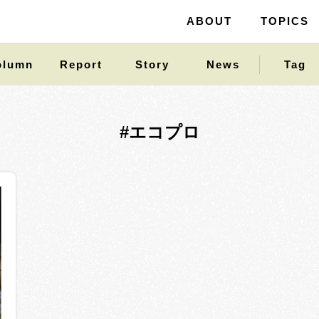
ABOUT
ABOUT
TOPICS
TOPICS
olumn
Report
Story
News
Tag
#エコプロ