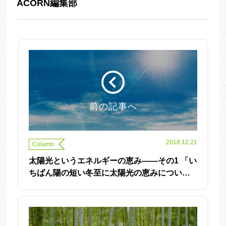
ACORN編集部
前の記事へ
2018.12.21
Column
太陽光というエネルギーの恵み——その1 「い
ちばん陽の短い冬至に太陽光の恵みについて
考える」