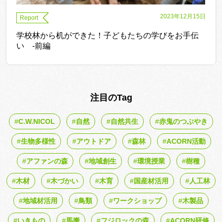
2023年12月15日
Report
学校林から机ができた！子どもたちの学びをお手伝
い -前編
注目のTag
C.W.NICOL
自然
自然共生
赤鬼のつぶやき
生物多様性
アウトドア
森林
ACORN活動
アファンの森
地域創生
環境授業
樹種
木材
木づかい
木育
国産材活用
人工林
地域材活用
鳥類
ワークショップ
木製品
いきもの
馬搬
フジロックの森
ACORN研修