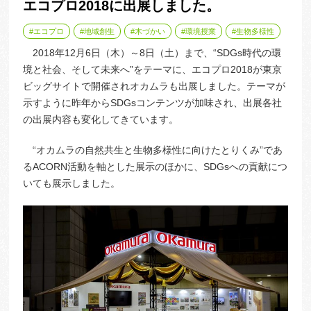
エコプロ2018に出展しました。
エコプロ
地域創生
木づかい
環境授業
生物多様性
2018年12月6日（木）～8日（土）まで、“SDGs時代の環
境と社会、そして未来へ”をテーマに、エコプロ2018が東京
ビッグサイトで開催されオカムラも出展しました。テーマが
示すように昨年からSDGsコンテンツが加味され、出展各社
の出展内容も変化してきています。
“オカムラの自然共生と生物多様性に向けたとりくみ”であ
るACORN活動を軸とした展示のほかに、SDGsへの貢献につ
いても展示しました。