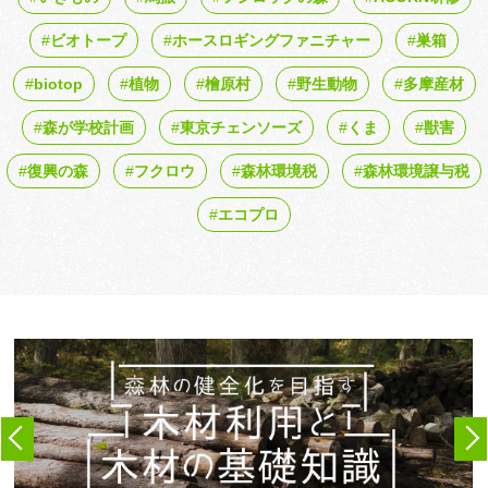
ビオトープ
ホースロギングファニチャー
巣箱
biotop
植物
檜原村
野生動物
多摩産材
森が学校計画
東京チェンソーズ
くま
獣害
復興の森
フクロウ
森林環境税
森林環境譲与税
エコプロ