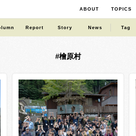
ABOUT
ABOUT
TOPICS
TOPICS
olumn
Report
Story
News
Tag
#檜原村