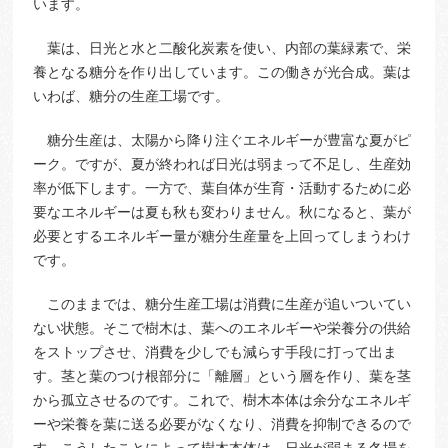
います。
葉は、日光と水と二酸化炭素を使い、内部の葉緑素で、栄
養となる糖分を作り出しています。この働きが光合成。葉は
いわば、糖分の生産工場です。
糖分生産は、太陽から降り注ぐエネルギーが豊富な夏がピ
ーク。ですが、夏が終われば日光は弱まって不足し、生産効
率が低下します。一方で、葉自体が生育・活動するために必
要なエネルギーは夏も秋も変わりません。秋になると、葉が
必要とするエネルギー量が糖分生産量を上回ってしまうわけ
です。
このままでは、糖分生産工場は消費に生産が追いついてい
ない状態。そこで樹木は、葉へのエネルギーや栄養分の供給
をストップさせ、消費を少しでも減らす手段に打って出ま
す。茎と葉のつけ根部分に「離層」という層を作り、葉を茎
から孤立させるのです。これで、樹木本体は余分なエネルギ
ーや栄養を葉に送る必要がなくなり、消費を抑制できるので
す。こうしたことによって樹木本体は、日光が弱まる冬場を