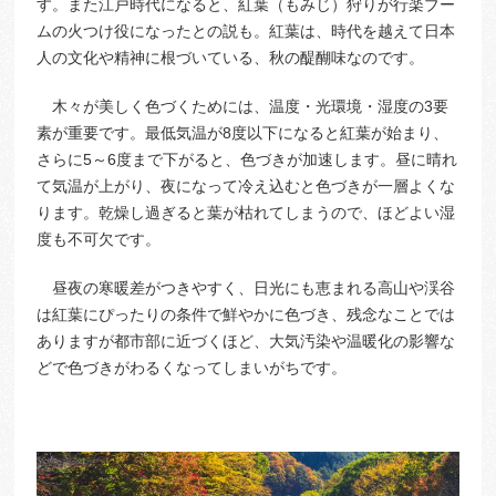
す。また江戸時代になると、紅葉（もみじ）狩りが行楽ブー
ムの火つけ役になったとの説も。紅葉は、時代を越えて日本
人の文化や精神に根づいている、秋の醍醐味なのです。
木々が美しく色づくためには、温度・光環境・湿度の3要
素が重要です。最低気温が8度以下になると紅葉が始まり、
さらに5～6度まで下がると、色づきが加速します。昼に晴れ
て気温が上がり、夜になって冷え込むと色づきが一層よくな
ります。乾燥し過ぎると葉が枯れてしまうので、ほどよい湿
度も不可欠です。
昼夜の寒暖差がつきやすく、日光にも恵まれる高山や渓谷
は紅葉にぴったりの条件で鮮やかに色づき、残念なことでは
ありますが都市部に近づくほど、大気汚染や温暖化の影響な
どで色づきがわるくなってしまいがちです。