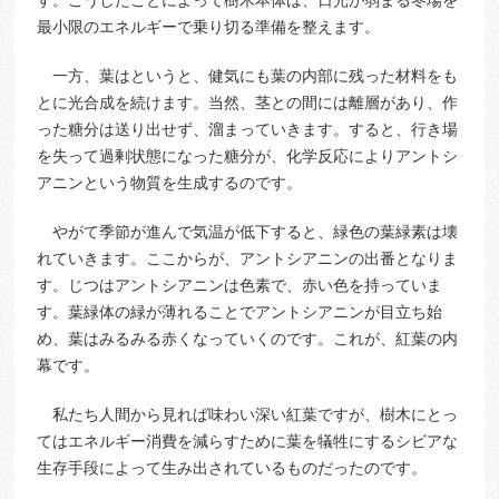
最小限のエネルギーで乗り切る準備を整えます。
一方、葉はというと、健気にも葉の内部に残った材料をも
とに光合成を続けます。当然、茎との間には離層があり、作
った糖分は送り出せず、溜まっていきます。すると、行き場
を失って過剰状態になった糖分が、化学反応によりアントシ
アニンという物質を生成するのです。
やがて季節が進んで気温が低下すると、緑色の葉緑素は壊
れていきます。ここからが、アントシアニンの出番となりま
す。じつはアントシアニンは色素で、赤い色を持っていま
す。葉緑体の緑が薄れることでアントシアニンが目立ち始
め、葉はみるみる赤くなっていくのです。これが、紅葉の内
幕です。
私たち人間から見れば味わい深い紅葉ですが、樹木にとっ
てはエネルギー消費を減らすために葉を犠牲にするシビアな
生存手段によって生み出されているものだったのです。