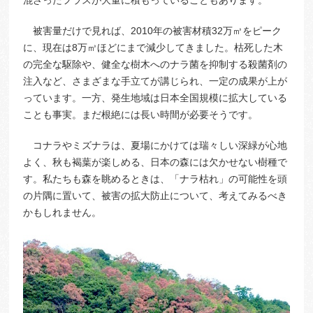
混ざったフラスが大量に積もっていることもあります。
被害量だけで見れば、2010年の被害材積32万㎥をピーク
に、現在は8万㎥ほどにまで減少してきました。枯死した木
の完全な駆除や、健全な樹木へのナラ菌を抑制する殺菌剤の
注入など、さまざまな手立てが講じられ、一定の成果が上が
っています。一方、発生地域は日本全国規模に拡大している
ことも事実。まだ根絶には長い時間が必要そうです。
コナラやミズナラは、夏場にかけては瑞々しい深緑が心地
よく、秋も褐葉が楽しめる、日本の森には欠かせない樹種で
す。私たちも森を眺めるときは、「ナラ枯れ」の可能性を頭
の片隅に置いて、被害の拡大防止について、考えてみるべき
かもしれません。