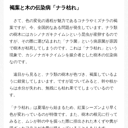
褐葉と木の伝染病「ナラ枯れ」
さて、色の変化の過程が魅力であるコナラやミズナラの褐
葉ですが、今、全国的なある問題が発生しています。ナラ類
の樹木にはカシノナガキクイムシという昆虫が産卵するので
すが、その際に運び込まれた「ナラ菌」という病原菌が原因
で樹木が枯死してしまうのです。これは「ナラ枯れ」という
現象で、カシノナガキクイムシを媒介者とした樹木の伝染病
なのです。
遠目から見ると、ナラ類の樹木が色づき、褐葉しているよ
うに錯覚してしまいます。ですが近づいてみると、幹や枝か
らは水分が失われ、無残にも枯れ果ててしまっているので
す。
「ナラ枯れ」は夏場から始まるため、紅葉シーズンより早く
色が変わっているのが特徴です。また、樹木の根元に行って
みると、ムシが幹の中を掘った際に排出された木くずや糞が