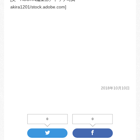
akira1201/stock.adobe.com]
2018年10月10日
0
0