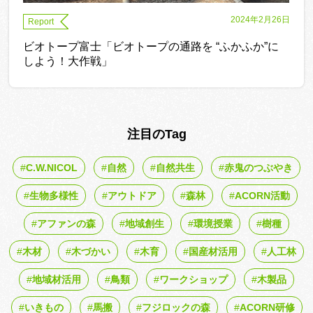
2024年2月26日
Report
ビオトープ富士「ビオトープの通路を “ふかふか”に
しよう！大作戦」
注目のTag
C.W.NICOL
自然
自然共生
赤鬼のつぶやき
生物多様性
アウトドア
森林
ACORN活動
アファンの森
地域創生
環境授業
樹種
木材
木づかい
木育
国産材活用
人工林
地域材活用
鳥類
ワークショップ
木製品
いきもの
馬搬
フジロックの森
ACORN研修