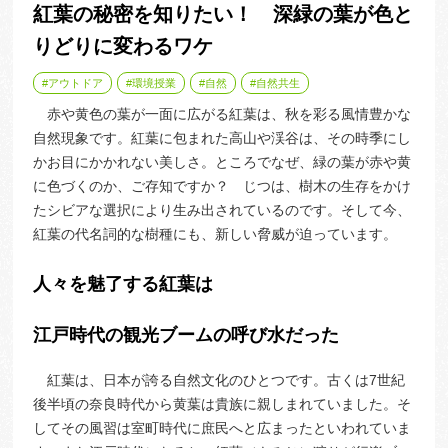
紅葉の秘密を知りたい！ 深緑の葉が色と
りどりに変わるワケ
アウトドア
環境授業
自然
自然共生
赤や黄色の葉が一面に広がる紅葉は、秋を彩る風情豊かな
自然現象です。紅葉に包まれた高山や渓谷は、その時季にし
かお目にかかれない美しさ。ところでなぜ、緑の葉が赤や黄
に色づくのか、ご存知ですか？ じつは、樹木の生存をかけ
たシビアな選択により生み出されているのです。そして今、
紅葉の代名詞的な樹種にも、新しい脅威が迫っています。
人々を魅了する紅葉は
江戸時代の観光ブームの呼び水だった
紅葉は、日本が誇る自然文化のひとつです。古くは7世紀
後半頃の奈良時代から黄葉は貴族に親しまれていました。そ
してその風習は室町時代に庶民へと広まったといわれていま