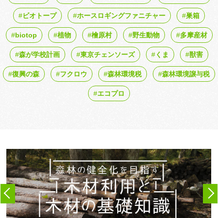
ビオトープ
ホースロギングファニチャー
巣箱
biotop
植物
檜原村
野生動物
多摩産材
森が学校計画
東京チェンソーズ
くま
獣害
復興の森
フクロウ
森林環境税
森林環境譲与税
エコプロ