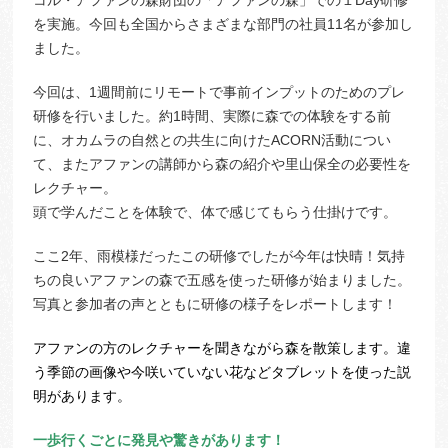
コル・アファンの森財団の「アファンの森」での１Day研修
を実施。今回も全国からさまざまな部門の社員11名が参加し
ました。
今回は、1週間前にリモートで事前インプットのためのプレ
研修を行いました。約1時間、実際に森での体験をする前
に、オカムラの自然との共生に向けたACORN活動につい
て、またアファンの講師から森の紹介や里山保全の必要性を
レクチャー。
頭で学んだことを体験で、体で感じてもらう仕掛けです。
ここ2年、雨模様だったこの研修でしたが今年は快晴！気持
ちの良いアファンの森で五感を使った研修が始まりました。
写真と参加者の声とともに研修の様子をレポートします！
アファンの方のレクチャーを聞きながら森を散策します。違
う季節の画像や今咲いていない花などタブレットを使った説
明があります。
一歩行くごとに発見や驚きがあります！