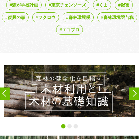
森が学校計画
東京チェンソーズ
くま
獣害
復興の森
フクロウ
森林環境税
森林環境譲与税
エコプロ