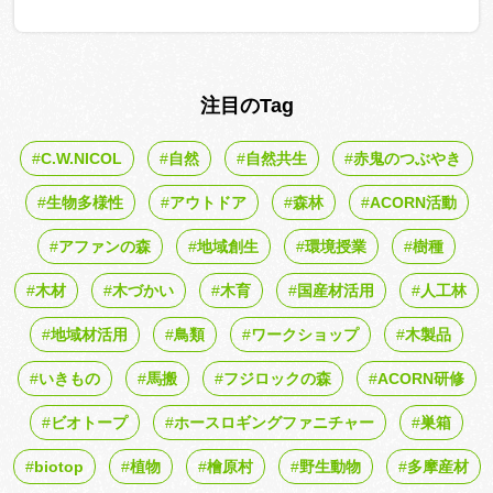
注目のTag
C.W.NICOL
自然
自然共生
赤鬼のつぶやき
生物多様性
アウトドア
森林
ACORN活動
アファンの森
地域創生
環境授業
樹種
木材
木づかい
木育
国産材活用
人工林
地域材活用
鳥類
ワークショップ
木製品
いきもの
馬搬
フジロックの森
ACORN研修
ビオトープ
ホースロギングファニチャー
巣箱
biotop
植物
檜原村
野生動物
多摩産材