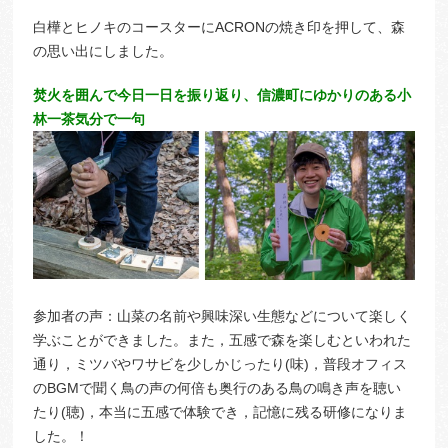
白樺とヒノキのコースターにACRONの焼き印を押して、森
の思い出にしました。
焚火を囲んで今日一日を振り返り、信濃町にゆかりのある小
林一茶気分で一句
参加者の声：山菜の名前や興味深い生態などについて楽しく
学ぶことができました。また，五感で森を楽しむといわれた
通り，ミツバやワサビを少しかじったり(味)，普段オフィス
のBGMで聞く鳥の声の何倍も奥行のある鳥の鳴き声を聴い
たり(聴)，本当に五感で体験でき，記憶に残る研修になりま
した。！