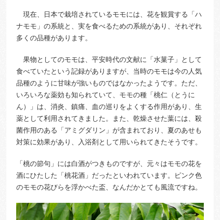
現在、日本で栽培されているモモには、花を観賞する「ハ
ナモモ」の系統と、実を食べるための系統があり、それぞれ
多くの品種があります。
果物としてのモモは、平安時代の文献に「水菓子」として
食べていたという記録がありますが、当時のモモは今の人気
品種のように甘味が強いものではなかったようです。ただ、
いろいろな薬効も知られていて、モモの種「桃仁（とうに
ん）」は、消炎、鎮痛、血の巡りをよくする作用があり、生
薬として利用されてきました。また、乾燥させた葉には、殺
菌作用のある「アミグダリン」が含まれており、夏のあせも
対策に効果があり、入浴剤として用いられてきたそうです。
「桃の節句」には白酒がつきものですが、元々はモモの花を
酒にひたした「桃花酒」だったといわれています。ピンク色
のモモの花びらを浮かべた盃、なんだかとても風流ですね。