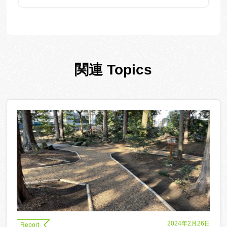
harringtonia var. nana)
関連 Topics
2024年2月26日
Report