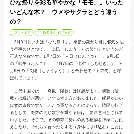
ひな祭りを彩る華やかな「モモ」。いった
いどんな木？ ウメやサクラとどう違う
の？
アウトドア
生物多様性
自然
3月3日といえば「ひな祭り」。季節の変わり目に邪気を払
う行事のひとつで、「上巳（じょうし）の節句」というのが
正式な名称です。1月7日の「人日（じんじつ）」、5月5日
の「端午（たんご）」、7月7日の「七夕（しちせき）」、9
月9日の「長陽（ちょうよう）」と合わせて「五節句」と呼
ばれています。
古代中国では、「奇数（陽数）は縁起がよく、偶数（陰
数）は縁起が悪い」とする考え方がありました。縁起がいい
はずの奇数ですが、ふたつ重なることによって、陰陽が転じ
るとして、奇数の同じ数字が重なる日は、要注意日とされて
いました。そこで、その季節に勢いのある植物を神様にお供
えしたり、それらを食べたりする（身体に取り込む）ことに
よって、その生命力をもらい邪気を払う風習が生まれたよう