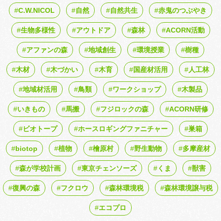
C.W.NICOL
自然
自然共生
赤鬼のつぶやき
生物多様性
アウトドア
森林
ACORN活動
アファンの森
地域創生
環境授業
樹種
木材
木づかい
木育
国産材活用
人工林
地域材活用
鳥類
ワークショップ
木製品
いきもの
馬搬
フジロックの森
ACORN研修
ビオトープ
ホースロギングファニチャー
巣箱
biotop
植物
檜原村
野生動物
多摩産材
森が学校計画
東京チェンソーズ
くま
獣害
復興の森
フクロウ
森林環境税
森林環境譲与税
エコプロ