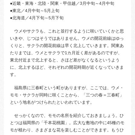
●近畿・東海・北陸・関東・甲信越／3月中旬～4月中旬
●東北／4月中旬～5月上旬
●北海道／4月下旬～5月下旬
ウメやサクラも、これと並行するように咲いていくかと思
いきや、じつはそうではありません。ウメの開花前線はゆっ
くりと、サクラの開花前線は早く北上していきます。関東あ
たりまでは、ウメとサクラで1カ月近く差があるのですが、
東北付近まで北上すると、さほど差がなくなるというよう
に、北上するほど、それぞれの開花時期が近くなっていきま
す。
福島県に三春町という町がありますが、ここでは、ウメ・
モモ・サクラが同時に咲くことから、「三つの春＝三春町」
という地名がつけられたといわれています。
せっかくなので、モモの名所を紹介しておきましょう。ひ
とつは福岡県の「千本花桃園」。広大な敷地の中に45種のモ
モが植わり、さまざまな花を楽しむことができます。もうひ