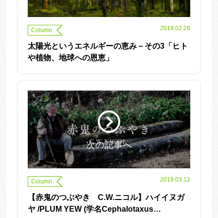
2019.02.26
Column
太陽光というエネルギーの恵み－その3「ヒト
や植物、地球への恩恵」
次の記事へ
2019.03.12
Column
【赤鬼のつぶやき C.W.ニコル】ハイイヌガ
ヤ /PLUM YEW (学名Cephalotaxus