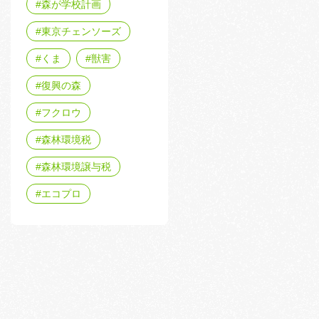
森が学校計画
東京チェンソーズ
くま
獣害
復興の森
フクロウ
森林環境税
森林環境譲与税
エコプロ