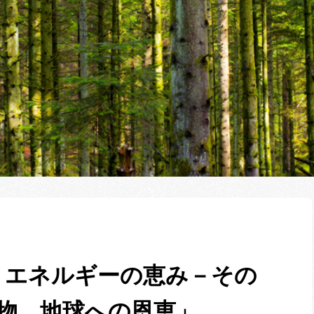
うエネルギーの恵み－その
植物、地球への恩恵」