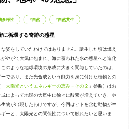
物多様性
自然
自然共生
密に循環する奇跡の惑星
な姿をしていたわけではありません。誕生した頃は燃え
れがやがて大気に包まれ、海に覆われた水の惑星へと進化
、このような地球環境の形成に大きく関与していたのは、
ギーであり、また光合成という能力を身に付けた植物との
（「
太陽光というエネルギーの恵み－その２
」参照）はお
合成によって地球の大気中に徐々に酸素が増えていき、や
る生物が出現したわけですが、今回はヒトを含む動物が生
ルギーと、太陽光との関係性について触れたいと思いま