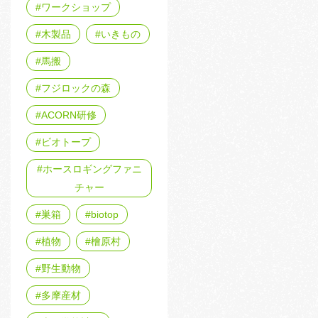
ワークショップ
木製品
いきもの
馬搬
フジロックの森
ACORN研修
ビオトープ
ホースロギングファニ
チャー
巣箱
biotop
植物
檜原村
野生動物
多摩産材