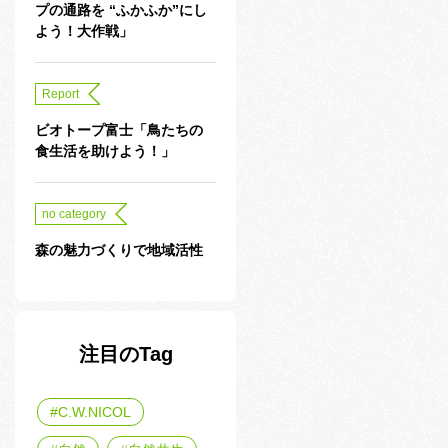
プの通路を “ふかふか”にし
よう！大作戦」
Report
ビオトープ富士「鳥たちの
食生活を助けよう！」
no category
森の魅力づくりで地域活性
注目のTag
C.W.NICOL