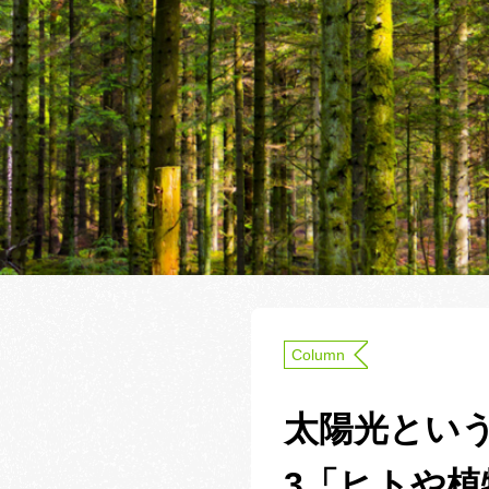
Column
太陽光とい
3「ヒトや