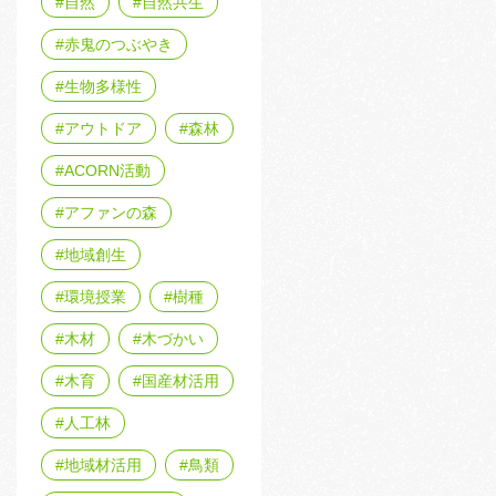
自然
自然共生
赤鬼のつぶやき
生物多様性
アウトドア
森林
ACORN活動
アファンの森
地域創生
環境授業
樹種
木材
木づかい
木育
国産材活用
人工林
地域材活用
鳥類