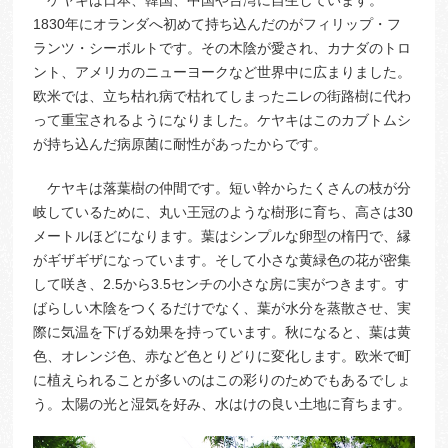
ケヤキは日本、韓国、中国や台湾に自生しています。
1830年にオランダへ初めて持ち込んだのがフィリップ・フ
ランツ・シーボルトです。その木陰が愛され、カナダのトロ
ント、アメリカのニューヨークなど世界中に広まりました。
欧米では、立ち枯れ病で枯れてしまったニレの街路樹に代わ
って重宝されるようになりました。ケヤキはこのカブトムシ
が持ち込んだ病原菌に耐性があったからです。
ケヤキは落葉樹の仲間です。短い幹からたくさんの枝が分
岐しているために、丸い王冠のような樹形に育ち、高さは30
メートルほどになります。葉はシンプルな卵型の楕円で、縁
がギザギザになっています。そして小さな黄緑色の花が密集
して咲き、2.5から3.5センチの小さな房に実がつきます。す
ばらしい木陰をつくるだけでなく、葉が水分を蒸散させ、実
際に気温を下げる効果を持っています。秋になると、葉は黄
色、オレンジ色、赤など色とりどりに変化します。欧米で町
に植えられることが多いのはこの彩りのためでもあるでしょ
う。太陽の光と湿気を好み、水はけの良い土地に育ちます。