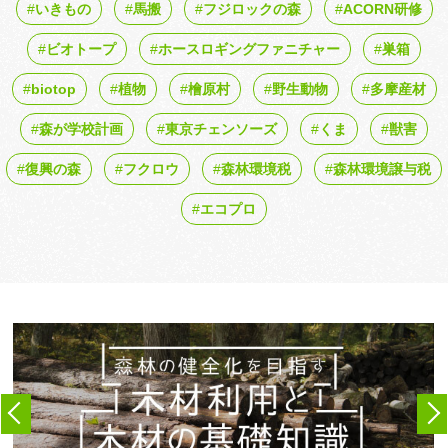
いきもの
馬搬
フジロックの森
ACORN研修
ビオトープ
ホースロギングファニチャー
巣箱
biotop
植物
檜原村
野生動物
多摩産材
森が学校計画
東京チェンソーズ
くま
獣害
復興の森
フクロウ
森林環境税
森林環境譲与税
エコプロ