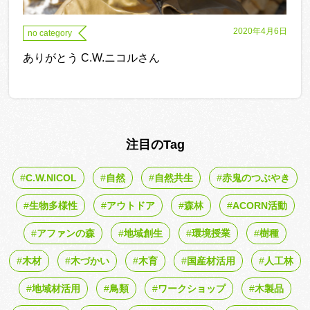
2020年4月6日
no category
ありがとう C.W.ニコルさん
注目のTag
C.W.NICOL
自然
自然共生
赤鬼のつぶやき
生物多様性
アウトドア
森林
ACORN活動
アファンの森
地域創生
環境授業
樹種
木材
木づかい
木育
国産材活用
人工林
地域材活用
鳥類
ワークショップ
木製品