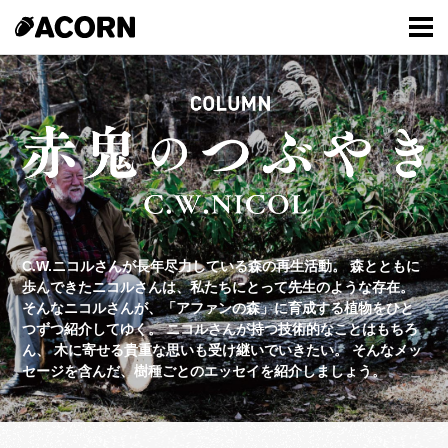
C.W.ニコルさんが長年尽力している森の再生活動。
森とともに
歩んできたニコルさんは、私たちにとって先生のような存在。
そんなニコルさんが、「アファンの森」に育成する植物をひと
つずつ紹介してゆく。
ニコルさんが持つ技術的なことはもちろ
ん、
木に寄せる貴重な思いも受け継いでいきたい。
そんなメッ
セージを含んだ、樹種ごとのエッセイを紹介しましょう。