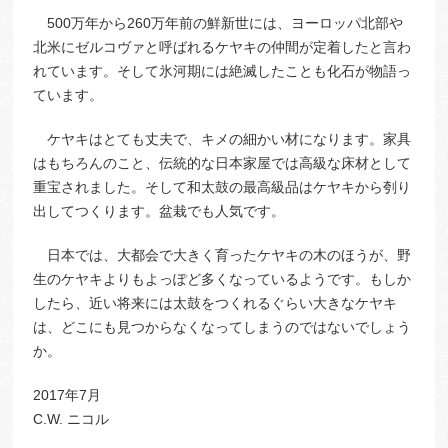
500万年から260万年前の鮮新世には、ヨーロッパ北部や
北米にゼルコヴァと呼ばれるケヤキの仲間が定着したと言わ
れています。そして氷河期には絶滅したことも化石が物語っ
ています。
ケヤキはとても丈夫で、キメの細かい材になります。家具
はもちろんのこと、伝統的な日本家屋では高級な床材として
重宝されました。そして和太鼓の最高級品はケヤキから刳り
出してつくります。盆栽でも人気です。
日本では、大都会で大きく育ったケヤキの木のほうが、野
生のケヤキよりもよっぽど多くなっているようです。もしか
したら、近い将来には太鼓をつくれるぐらい大きなケヤキ
は、どこにも見つからなくなってしまうのではないでしょう
か。
2017年7月
C.W. ニコル