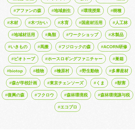
アファンの森
地域創生
環境授業
樹種
木材
木づかい
木育
国産材活用
人工林
地域材活用
鳥類
ワークショップ
木製品
いきもの
馬搬
フジロックの森
ACORN研修
ビオトープ
ホースロギングファニチャー
巣箱
biotop
植物
檜原村
野生動物
多摩産材
森が学校計画
東京チェンソーズ
くま
獣害
復興の森
フクロウ
森林環境税
森林環境譲与税
エコプロ