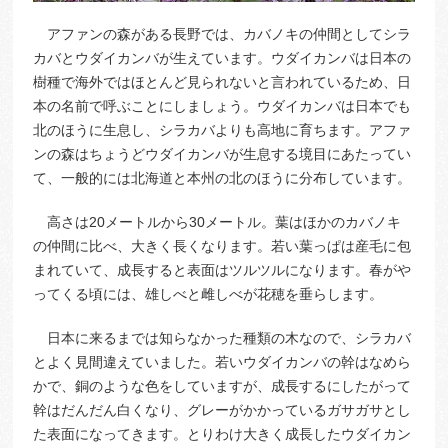
アファンの森がある長野では、カバノキの仲間としてシラ
カバとウダイカンバが生えています。ウダイカンバは日本の
樹種で海外ではほとんど見られないと言われているため、日
本の名前で呼ぶことにしましょう。ウダイカンバは日本でも
北のほうに生息し、シラカバよりも高地に育ちます。アファ
ンの森はちょうどウダイカンバが生息する境目にあたってい
て、一般的には北海道と本州の北のほうに分布しています。
高さは20メートルから30メートル。葉はほかのカバノキ
の仲間に比べ、大きく長くなります。若い葉っぱは産毛に包
まれていて、成長すると表面はツルツルになります。春がや
ってくる頃には、雄しべと雌しべが花穂を垂らします。
日本に来るまでは知らなかった種類の木なので、シラカバ
とよく見間違えていました。若いウダイカンバの幹はなめら
かで、銅のような色をしていますが、成長するにしたがって
幹はだんだん白くなり、グレーがかかっているガサガサとし
た表面になってきます。とりわけ大きく成長したウダイカン