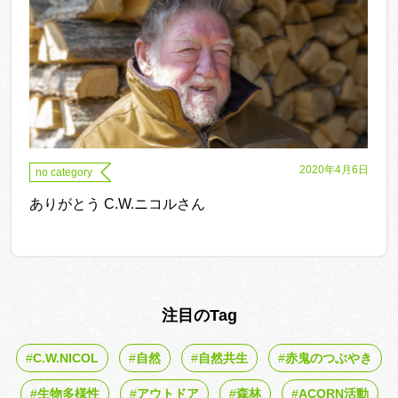
2020年4月6日
no category
ありがとう C.W.ニコルさん
注目のTag
C.W.NICOL
自然
自然共生
赤鬼のつぶやき
生物多様性
アウトドア
森林
ACORN活動