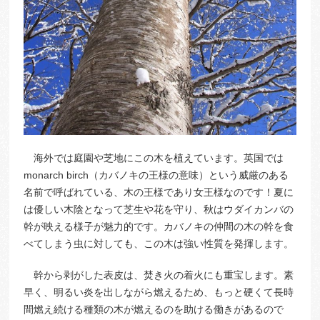
海外では庭園や芝地にこの木を植えています。英国では
monarch birch（カバノキの王様の意味）という威厳のある
名前で呼ばれている、木の王様であり女王様なのです！夏に
は優しい木陰となって芝生や花を守り、秋はウダイカンバの
幹が映える様子が魅力的です。カバノキの仲間の木の幹を食
べてしまう虫に対しても、この木は強い性質を発揮します。
幹から剥がした表皮は、焚き火の着火にも重宝します。素
早く、明るい炎を出しながら燃えるため、もっと硬くて長時
間燃え続ける種類の木が燃えるのを助ける働きがあるので