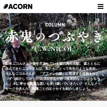
C.W.ニコルさんが長年尽力している森の再生活動。
森とともに
歩んできたニコルさんは、私たちにとって先生のような存在。
そんなニコルさんが、「アファンの森」に育成する植物をひと
つずつ紹介してゆく。
ニコルさんが持つ技術的なことはもちろ
ん、
木に寄せる貴重な思いも受け継いでいきたい。
そんなメッ
セージを含んだ、樹種ごとのエッセイを紹介しましょう。