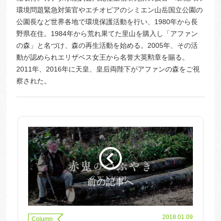
環境問題緊急対策官やエチオピアのシミエン山岳国立公園の
公園長など世界各地で環境保護活動を行い、1980年から長
野県在住。1984年から荒れ果てた里山を購入し「アファン
の森」と名づけ、森の再生活動を始める。2005年、その活
動が認められエリザベス女王から名誉大英勲章を賜る。
2011年、2016年に天皇、皇后両陛下がアファンの森をご視
察された。
前の記事へ
2018.01.09
Column