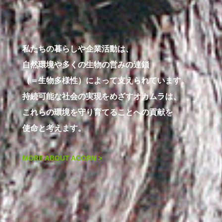
私たちの暮らしや企業活動は、
自然環境や多くの生物の営みの連鎖
（＝生物多様性）によって支えられています。
持続可能な社会の実現をめざすオカムラは、
これらの環境を守り育てることへの貢献を
使命と考えます。
MORE ABOUT ACORN >