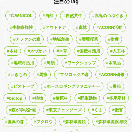
注目のTag
C.W.NICOL
自然
自然共生
赤鬼のつぶやき
生物多様性
アウトドア
森林
ACORN活動
アファンの森
地域創生
環境授業
樹種
木材
木づかい
木育
国産材活用
人工林
地域材活用
鳥類
ワークショップ
木製品
いきもの
馬搬
フジロックの森
ACORN研修
ビオトープ
ホースロギングファニチャー
巣箱
biotop
植物
檜原村
野生動物
多摩産材
森が学校計画
東京チェンソーズ
くま
獣害
復興の森
フクロウ
森林環境税
森林環境譲与税