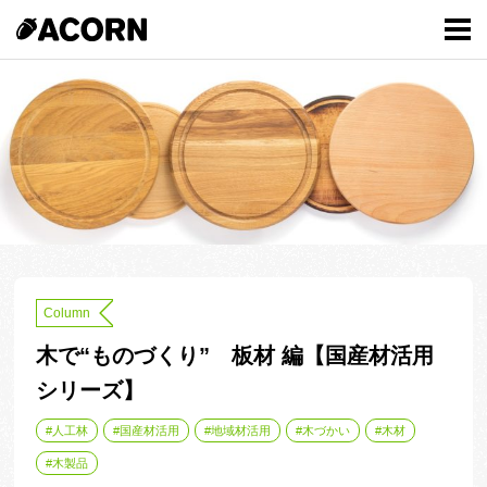
Column
木で“ものづくり” 板材 編【国産材活用
シリーズ】
人工林
国産材活用
地域材活用
木づかい
木材
木製品