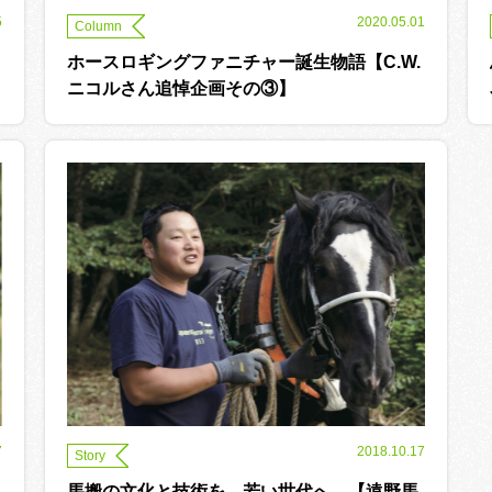
5
2020.05.01
Column
ホースロギングファニチャー誕生物語【C.W.
ニコルさん追悼企画その③】
7
2018.10.17
Story
馬搬の文化と技術を、若い世代へ。【遠野馬