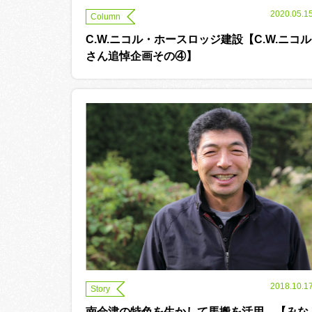
2020.05.1
Column
C.W.ニコル・ホースロッジ建設【C.W.ニコル
さん追悼企画その④】
2018.10.1
Story
南会津の特色を生かして馬搬を活用。【みな