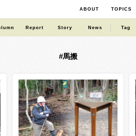
ABOUT
ABOUT
TOPICS
TOPICS
olumn
Report
Story
News
Tag
#馬搬