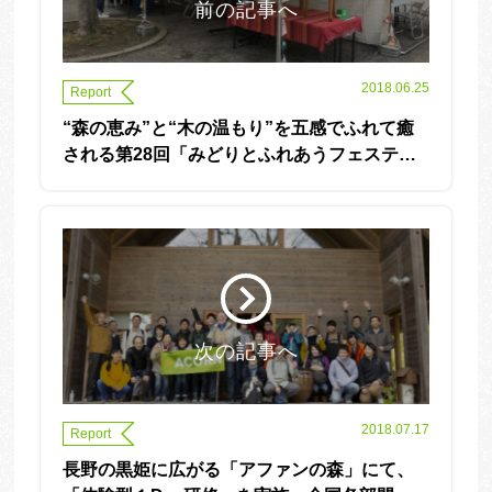
前の記事へ
2018.06.25
Report
“森の恵み”と“木の温もり”を五感でふれて癒
される第28回「みどりとふれあうフェスティ
バル」に出展しました。
次の記事へ
2018.07.17
Report
長野の黒姫に広がる「アファンの森」にて、