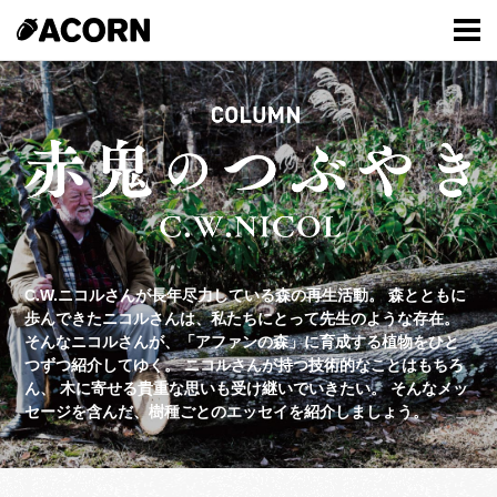
C.W.ニコルさんが長年尽力している森の再生活動。
森とともに
歩んできたニコルさんは、私たちにとって先生のような存在。
そんなニコルさんが、「アファンの森」に育成する植物をひと
つずつ紹介してゆく。
ニコルさんが持つ技術的なことはもちろ
ん、
木に寄せる貴重な思いも受け継いでいきたい。
そんなメッ
セージを含んだ、樹種ごとのエッセイを紹介しましょう。