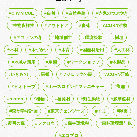
C.W.NICOL
自然
自然共生
赤鬼のつぶやき
生物多様性
アウトドア
森林
ACORN活動
アファンの森
地域創生
環境授業
樹種
木材
木づかい
木育
国産材活用
人工林
地域材活用
鳥類
ワークショップ
木製品
いきもの
馬搬
フジロックの森
ACORN研修
ビオトープ
ホースロギングファニチャー
巣箱
biotop
植物
檜原村
野生動物
多摩産材
森が学校計画
東京チェンソーズ
くま
獣害
復興の森
フクロウ
森林環境税
森林環境譲与税
エコプロ