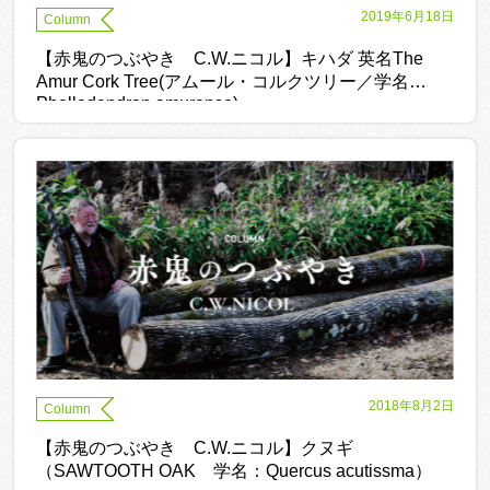
2019年6月18日
Column
【赤鬼のつぶやき C.W.ニコル】キハダ 英名The
Amur Cork Tree(アムール・コルクツリー／学名
Phellodendron amurense)
2018年8月2日
Column
【赤鬼のつぶやき C.W.ニコル】クヌギ
（SAWTOOTH OAK 学名：Quercus acutissma）