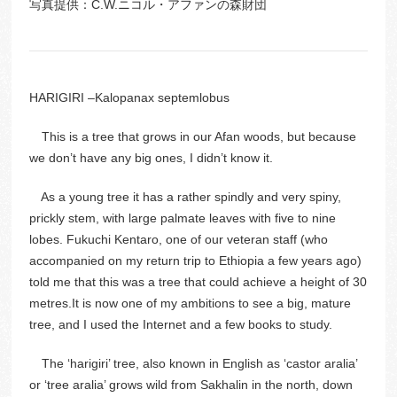
写真提供：C.W.ニコル・アファンの森財団
HARIGIRI –Kalopanax septemlobus
This is a tree that grows in our Afan woods, but because
we don’t have any big ones, I didn’t know it.
As a young tree it has a rather spindly and very spiny,
prickly stem, with large palmate leaves with five to nine
lobes. Fukuchi Kentaro, one of our veteran staff (who
accompanied on my return trip to Ethiopia a few years ago)
told me that this was a tree that could achieve a height of 30
metres.It is now one of my ambitions to see a big, mature
tree, and I used the Internet and a few books to study.
The ‘harigiri’ tree, also known in English as ‘castor aralia’
or ‘tree aralia’ grows wild from Sakhalin in the north, down