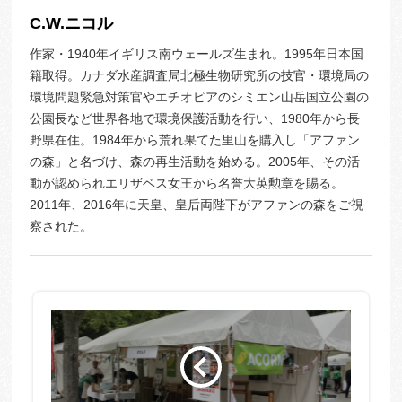
C.W.ニコル
作家・1940年イギリス南ウェールズ生まれ。1995年日本国
籍取得。カナダ水産調査局北極生物研究所の技官・環境局の
環境問題緊急対策官やエチオピアのシミエン山岳国立公園の
公園長など世界各地で環境保護活動を行い、1980年から長
野県在住。1984年から荒れ果てた里山を購入し「アファン
の森」と名づけ、森の再生活動を始める。2005年、その活
動が認められエリザベス女王から名誉大英勲章を賜る。
2011年、2016年に天皇、皇后両陛下がアファンの森をご視
察された。