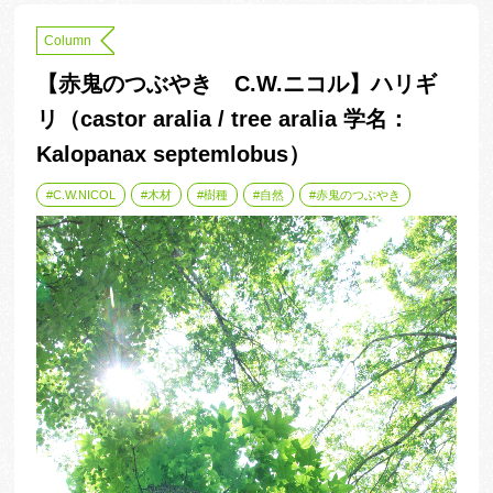
Column
【赤鬼のつぶやき C.W.ニコル】ハリギ
リ（castor aralia / tree aralia 学名：
Kalopanax septemlobus）
C.W.NICOL
木材
樹種
自然
赤鬼のつぶやき