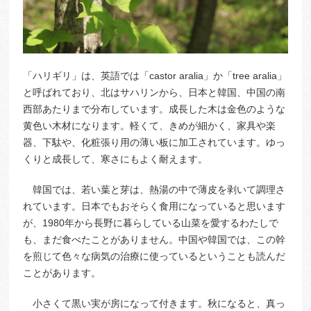
「ハリギリ」は、英語では「castor aralia」か「tree aralia」
と呼ばれており、北はサハリンから、日本と韓国、中国の南
西部あたりまで分布しています。成長した木は金色のような
黄色い木材になります。軽くて、きめが細かく、家具や楽
器、下駄や、化粧張り用の薄い板に加工されています。ゆっ
くりと成長して、寒さにもよく耐えます。
韓国では、若い葉と芽は、熱湯の中で薄皮を剥いて調理さ
れています。日本でもおそらく食用になっていると思います
が、1980年から長野に暮らしている山菜を愛するわたしで
も、まだ食べたことがありません。中国や韓国では、この幹
を煎じて色々な病気の治療に使っているということも読んだ
ことがあります。
小さくて黒い実が房になって付きます。秋になると、真っ