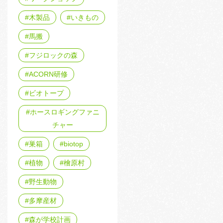
木製品
いきもの
馬搬
フジロックの森
ACORN研修
ビオトープ
ホースロギングファニ
チャー
巣箱
biotop
植物
檜原村
野生動物
多摩産材
森が学校計画