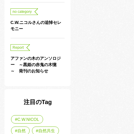
no category
C.W.ニコルさんの追悼セレ
モニー
Report
アファンの木のアンソロジ
ー ～黒姫の赤鬼の木憶
～ 発刊のお知らせ
注目のTag
C.W.NICOL
自然
自然共生