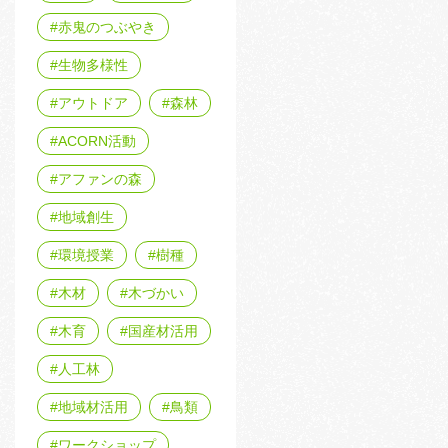
赤鬼のつぶやき
生物多様性
アウトドア
森林
ACORN活動
アファンの森
地域創生
環境授業
樹種
木材
木づかい
木育
国産材活用
人工林
地域材活用
鳥類
ワークショップ