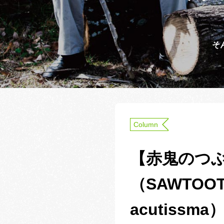
そ
Column
【赤鬼のつぶ
（SAWTOOT
acutissma