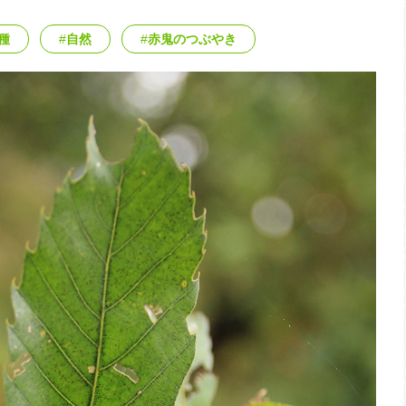
種
自然
赤鬼のつぶやき