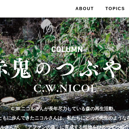
ABOUT
TOPICS
C.W.ニコルさんが長年尽力している森の再生活動。
ともに歩んできたニコルさんは、私たちにとって先生のような
ルさんが、「アファンの森」に育成する植物をひとつずつ紹介