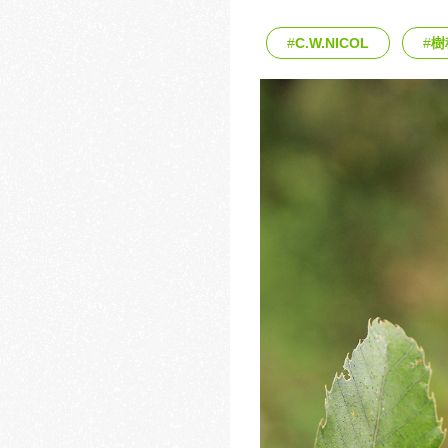
C.W.NICOL
樹