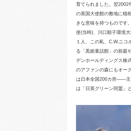
育てられました。翌2002
の英国大使館の敷地に植
きな意味を持つものです
使(当時)、川口順子環境
１人、この私、C.W.ニ
る「黒姫童話館」の前庭
デンホールディングス株式
のアファンの森にもオーク
は日本全国200カ所――
は「日英グリーン同盟」