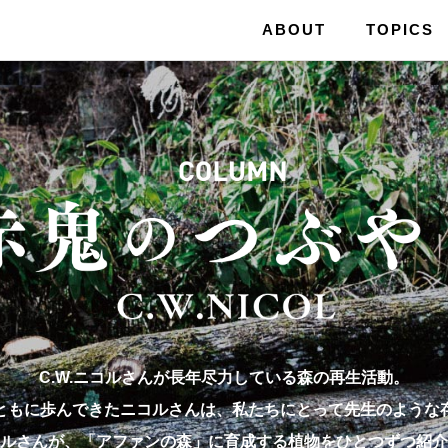
ABOUT
TOPICS
C.W.ニコルさんが長年尽力している森の再生活動。
ともに歩んできたニコルさんは、私たちにとって先生のような
ルさんが、「アファンの森」に育成する植物をひとつずつ紹介