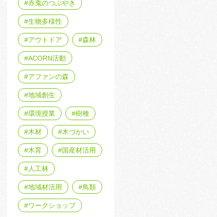
赤鬼のつぶやき
生物多様性
アウトドア
森林
ACORN活動
アファンの森
地域創生
環境授業
樹種
木材
木づかい
木育
国産材活用
人工林
地域材活用
鳥類
ワークショップ