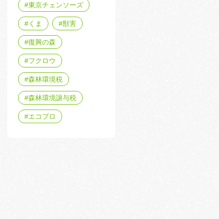
東京チェンソーズ
くま
獣害
復興の森
フクロウ
森林環境税
森林環境譲与税
エコプロ