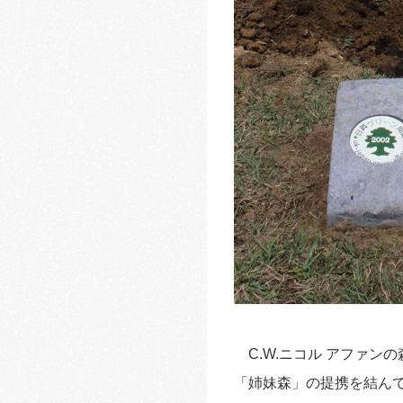
C.W.ニコル アファン
「姉妹森」の提携を結ん