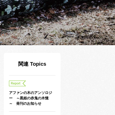
う。
関連 Topics
Report
アファンの木のアンソロジ
ー ～黒姫の赤鬼の木憶
～ 発刊のお知らせ