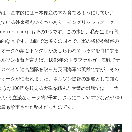
は、基本的には日本原産の木を育てるようにしていま
えている外来種もいくつかあり、イングリッシュオーク
ercus robur）もその1つです。この木は、私が生まれ育
徴的な木です。西欧では多くの国々で、軍の将校や警察の
くオークの葉とドングリがあしらわれているのを目にする
ルソン提督と言えば、1805年のトラファルガー海戦でナ
・スペイン連合艦隊を破った英国海軍の英雄ですが、その
のオークが使われました。ネルソン提督の旗艦として知ら
ような100門を超える大砲を積んだ大型の戦艦では、一隻
年という立派なオーク約2千本、さらにニレやマツなどが700
は最も珍重された堅木だったのです。