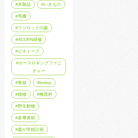
木製品
いきもの
馬搬
フジロックの森
ACORN研修
ビオトープ
ホースロギングファニ
チャー
巣箱
biotop
植物
檜原村
野生動物
多摩産材
森が学校計画