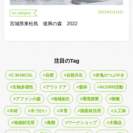
2022年2月10日
no category
宮城県東松島 復興の森 2022
注目のTag
C.W.NICOL
自然
自然共生
赤鬼のつぶやき
生物多様性
アウトドア
森林
ACORN活動
アファンの森
地域創生
環境授業
樹種
木材
木づかい
木育
国産材活用
人工林
地域材活用
鳥類
ワークショップ
木製品