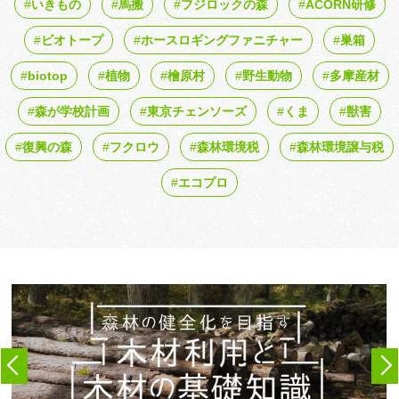
いきもの
馬搬
フジロックの森
ACORN研修
ビオトープ
ホースロギングファニチャー
巣箱
biotop
植物
檜原村
野生動物
多摩産材
森が学校計画
東京チェンソーズ
くま
獣害
復興の森
フクロウ
森林環境税
森林環境譲与税
エコプロ