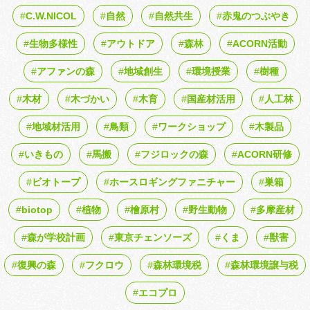
C.W.NICOL
自然
自然共生
赤鬼のつぶやき
生物多様性
アウトドア
森林
ACORN活動
アファンの森
地域創生
環境授業
樹種
木材
木づかい
木育
国産材活用
人工林
地域材活用
鳥類
ワークショップ
木製品
いきもの
馬搬
フジロックの森
ACORN研修
ビオトープ
ホースロギングファニチャー
巣箱
biotop
植物
檜原村
野生動物
多摩産材
森が学校計画
東京チェンソーズ
くま
獣害
復興の森
フクロウ
森林環境税
森林環境譲与税
エコプロ