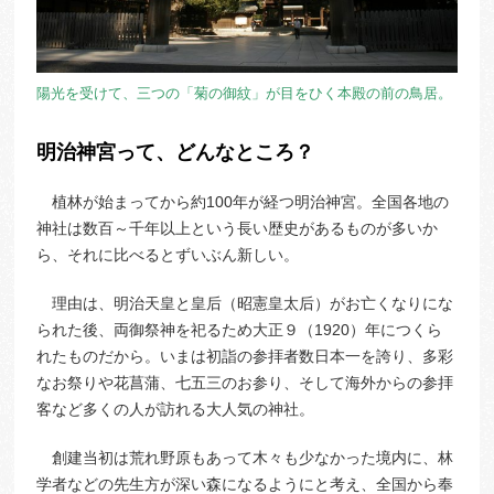
陽光を受けて、三つの「菊の御紋」が目をひく本殿の前の鳥居。
明治神宮って、どんなところ？
植林が始まってから約100年が経つ明治神宮。全国各地の
神社は数百～千年以上という長い歴史があるものが多いか
ら、それに比べるとずいぶん新しい。
理由は、明治天皇と皇后（昭憲皇太后）がお亡くなりにな
られた後、両御祭神を祀るため大正９（1920）年につくら
れたものだから。いまは初詣の参拝者数日本一を誇り、多彩
なお祭りや花菖蒲、七五三のお参り、そして海外からの参拝
客など多くの人が訪れる大人気の神社。
創建当初は荒れ野原もあって木々も少なかった境内に、林
学者などの先生方が深い森になるようにと考え、全国から奉