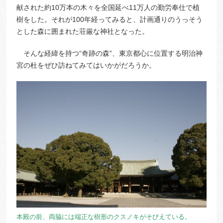
献された約10万本の木々を全国延べ11万人の勤労奉仕で植
樹をした。それが100年経ってみると、計画通りのうっそう
とした森に囲まれた荘厳な神社となった。
そんな経緯を持つ“奇跡の森”、東京都心に位置する明治神
宮の杜をぜひ訪ねてみてはいかがだろうか。
本殿の前、両脇には端正な樹形のクスノキがそびえている。