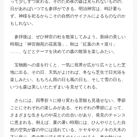
って少しずつ変わる。そのため夜の森は見られないものの、
日があればいつでも参拝ができる。明治神宮は、時計要ら
ず。神様を祀るからこその自然のサイクルによるものなのか
もしれない。
参拝後は、ぜひ神宮の杜を散策してみよう。新緑の美しい
時期は「神宮御苑の花菖蒲」、秋は「紅葉の木々巡り」
……、などとテーマを決めての森の散策を楽しみたい。
宝物殿への道を行くと、一気に視界が広がり広々とした芝
地に出る。その日、天気がよければ、冬なら芝生で日光浴を
楽しみたい。もちろん雨の日も風の日も、そして雪の日も、
いつも森は美しいたたずまいを見せてくれる。
さらには、四季折々に移り変わる景観も見逃せない。季節
ごとにそれぞれの楽しみがある。それぞれの季節によって、
さまざまな生きものや花との出合いがあり、発見のチャンス
に恵まれる。例えば、夏の暑い時期には、ひんやりとした自
然の空気が森の中には流れている。ケヤキやエノキの大木の
下に座り、森の風に涼を得るのもいいだろう。春や秋には、