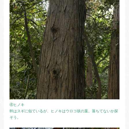
④ヒノキ
幹はスギに似ているが、ヒノキはウロコ状の葉。落ちてないか探
そう。