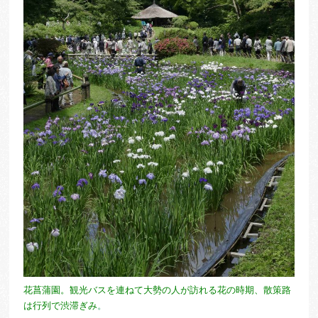
花菖蒲園。観光バスを連ねて大勢の人が訪れる花の時期、散策路
は行列で渋滞ぎみ
。