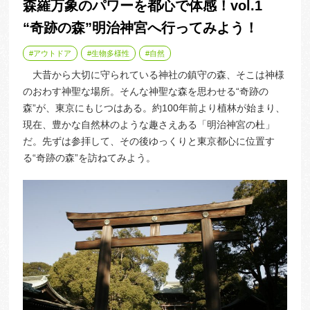
森羅万象のパワーを都心で体感！vol.1
“奇跡の森”明治神宮へ行ってみよう！
アウトドア
生物多様性
自然
大昔から大切に守られている神社の鎮守の森、そこは神様
のおわす神聖な場所。そんな神聖な森を思わせる“奇跡の
森”が、東京にもじつはある。約100年前より植林が始まり、
現在、豊かな自然林のような趣さえある「明治神宮の杜」
だ。先ずは参拝して、その後ゆっくりと東京都心に位置す
る“奇跡の森”を訪ねてみよう。