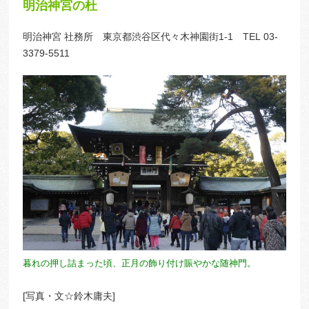
明治神宮の杜
明治神宮 社務所 東京都渋谷区代々木神園街1-1 TEL 03-
3379-5511
暮れの押し詰まった頃、正月の飾り付け賑やかな随神門。
[写真・文☆鈴木庸夫]