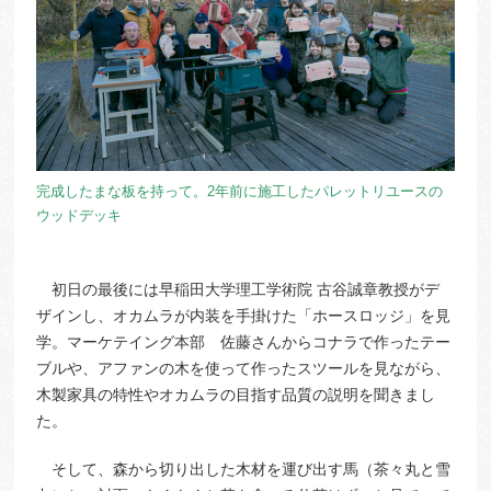
完成したまな板を持って。2年前に施工したパレットリユースの
ウッドデッキ
初日の最後には早稲田大学理工学術院 古谷誠章教授がデ
ザインし、オカムラが内装を手掛けた「ホースロッジ」を見
学。マーケテイング本部 佐藤さんからコナラで作ったテー
ブルや、アファンの木を使って作ったスツールを見ながら、
木製家具の特性やオカムラの目指す品質の説明を聞きまし
た。
そして、森から切り出した木材を運び出す馬（茶々丸と雪