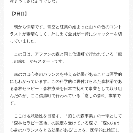
深まってきたようでした。
【2日目】
朝から快晴です。青空と紅葉の始まった山々の色のコント
ラストが素晴らしく、外に出て全員が一斉にシャッターを切
っていました。
この日は、アファンの森と同じ信濃町で行われている「癒
しの森®」からスタートです。
森の力は心身のバランスを整える効果があることは医学的
にもわかっています。この科学的に裏付けられた森林浴であ
る森林セラピー・森林療法を日本で初めて事業として取り組
んだのが、ここ信濃町で行われている「癒しの森®」事業で
す。
ここは地域活性を目指す、「癒しの森事業」の一環として
「森林セラピー基地」の認定を受けている森で、“森の力は
心身のバランスをとる効果がある”ことを、医学的に検証し