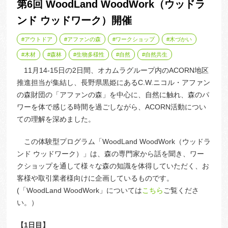
第6回 WoodLand WoodWork（ウッドラ
ンド ウッドワーク）開催
アウトドア
アファンの森
ワークショップ
木づかい
木材
森林
生物多様性
自然
自然共生
11月14-15日の2日間、オカムラグループ内のACORN地区
推進担当が集結し、長野県黒姫にあるC.W.ニコル・アファン
の森財団の「アファンの森」を中心に、自然に触れ、森のパ
ワーを体で感じる時間を過ごしながら、ACORN活動につい
ての理解を深めました。
この体験型プログラム「WoodLand WoodWork（ウッドラ
ンド ウッドワーク）」は、森の専門家から話を聞き、ワー
クショップを通して様々な森の知識を体得していただく、お
客様や取引業者様向けに企画しているものです。
(「WoodLand WoodWork」については
こちら
ご覧くださ
い。）
【1日目】