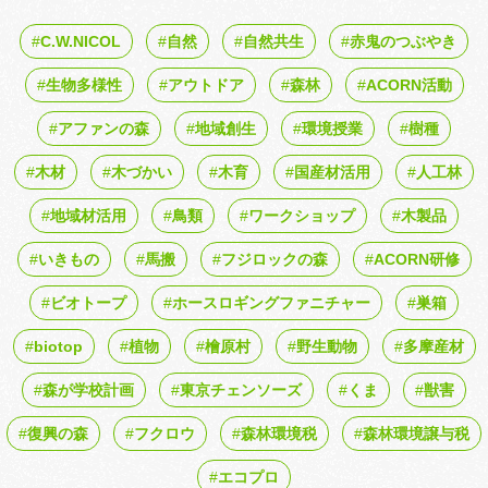
C.W.NICOL
自然
自然共生
赤鬼のつぶやき
生物多様性
アウトドア
森林
ACORN活動
アファンの森
地域創生
環境授業
樹種
木材
木づかい
木育
国産材活用
人工林
地域材活用
鳥類
ワークショップ
木製品
いきもの
馬搬
フジロックの森
ACORN研修
ビオトープ
ホースロギングファニチャー
巣箱
biotop
植物
檜原村
野生動物
多摩産材
森が学校計画
東京チェンソーズ
くま
獣害
復興の森
フクロウ
森林環境税
森林環境譲与税
エコプロ