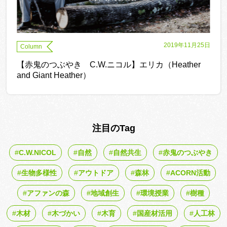
2019年11月25日
Column
【赤鬼のつぶやき C.W.ニコル】エリカ（Heather
and Giant Heather）
注目のTag
C.W.NICOL
自然
自然共生
赤鬼のつぶやき
生物多様性
アウトドア
森林
ACORN活動
アファンの森
地域創生
環境授業
樹種
木材
木づかい
木育
国産材活用
人工林