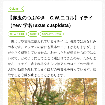
Column
【赤鬼のつぶやき C.W.ニコル】イチイ
（Yew 学名Taxus cuspidata）
C.W.NICOL
樹種
赤鬼のつぶやき
風よけや垣根に使われているイチイは、長野ではおなじみ
の木です。アファンの森にも数本のイチイがありますが、ま
だ小さく成熟していません。わたしたちが植えたものではな
いので、どのようにしてここに運ばれてきたのか、わかりま
せん。イチイに含まれるタキシンはアルカロイドの一種で、
人間や動物を殺してしまうほどの有毒性を持っています。摂
取すると心臓が止まることがあります。