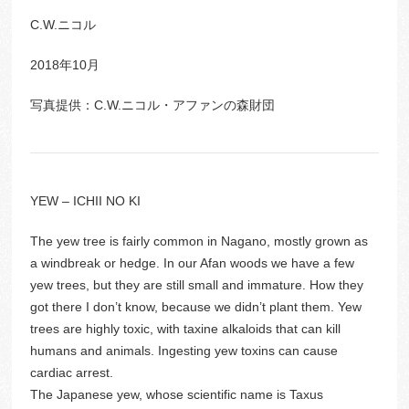
C.W.ニコル
2018年10月
写真提供：C.W.ニコル・アファンの森財団
YEW – ICHII NO KI
The yew tree is fairly common in Nagano, mostly grown as
a windbreak or hedge. In our Afan woods we have a few
yew trees, but they are still small and immature. How they
got there I don’t know, because we didn’t plant them. Yew
trees are highly toxic, with taxine alkaloids that can kill
humans and animals. Ingesting yew toxins can cause
cardiac arrest.
The Japanese yew, whose scientific name is Taxus