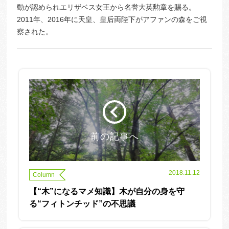
動が認められエリザベス女王から名誉大英勲章を賜る。
2011年、2016年に天皇、皇后両陛下がアファンの森をご視
察された。
前の記事へ
2018.11.12
Column
【“木”になるマメ知識】木が自分の身を守
る“フィトンチッド”の不思議