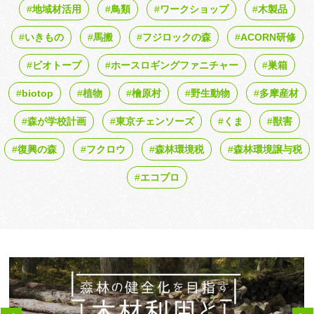
地域材活用
鳥類
ワークショップ
木製品
いきもの
馬搬
フジロックの森
ACORN研修
ビオトープ
ホースロギングファニチャー
巣箱
biotop
植物
檜原村
野生動物
多摩産材
森が学校計画
東京チェンソーズ
くま
獣害
復興の森
フクロウ
森林環境税
森林環境譲与税
エコプロ