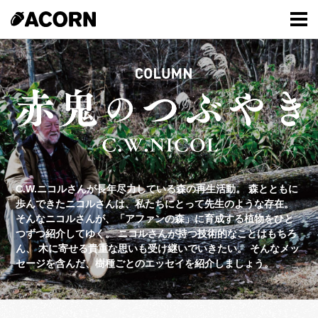
C.W.ニコルさんが長年尽力している森の再生活動。
森とともに
歩んできたニコルさんは、私たちにとって先生のような存在。
そんなニコルさんが、「アファンの森」に育成する植物をひと
つずつ紹介してゆく。
ニコルさんが持つ技術的なことはもちろ
ん、
木に寄せる貴重な思いも受け継いでいきたい。
そんなメッ
セージを含んだ、樹種ごとのエッセイを紹介しましょう。