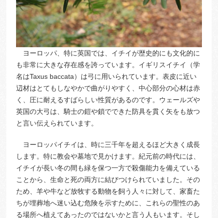
ヨーロッパ、特に英国では、イチイが歴史的にも文化的に
も非常に大きな存在感を誇っています。イギリスイチイ（学
名はTaxus baccata）は弓に用いられています。表皮に近い
辺材はとてもしなやかで曲がりやすく、中心部分の心材は赤
く、圧に耐えるすばらしい性質があるのです。ウェールズや
英国の大弓は、騎士の鎧や鎖でできた防具を貫く矢をも放つ
と言い伝えられています。
ヨーロッパイチイは、時に三千年を超えるほど大きく成長
します。特に教会や墓地で見かけます。紀元前の時代には、
イチイが長い冬の間も緑を保つ一方で殺傷能力を備えている
ことから、生命と死の両方に結びつけられていました。その
ため、羊や牛など放牧する動物を飼う人々に対して、家畜た
ちが埋葬地へ迷い込む危険を示すために、これらの聖性のあ
る場所へ植えてあったのではないかと言う人もいます。そし