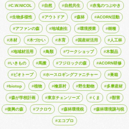
C.W.NICOL
自然
自然共生
赤鬼のつぶやき
生物多様性
アウトドア
森林
ACORN活動
アファンの森
地域創生
環境授業
樹種
木材
木づかい
木育
国産材活用
人工林
地域材活用
鳥類
ワークショップ
木製品
いきもの
馬搬
フジロックの森
ACORN研修
ビオトープ
ホースロギングファニチャー
巣箱
biotop
植物
檜原村
野生動物
多摩産材
森が学校計画
東京チェンソーズ
くま
獣害
復興の森
フクロウ
森林環境税
森林環境譲与税
エコプロ