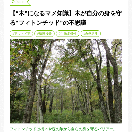
Column
【“木”になるマメ知識】木が自分の身を守
る“フィトンチッド”の不思議
アウトドア
環境授業
生物多様性
自然共生
フィトンチッドは樹木や森の敵から自らの身を守るバリアー。