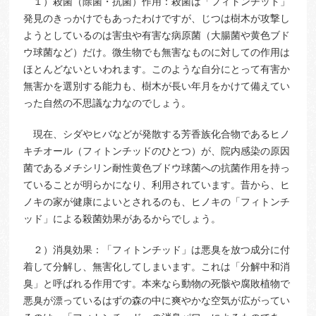
１）殺菌（除菌・抗菌）作用：殺菌は「フィトンチッド」
発見のきっかけでもあったわけですが、じつは樹木が攻撃し
ようとしているのは害虫や有害な病原菌（大腸菌や黄色ブド
ウ球菌など）だけ。微生物でも無害なものに対しての作用は
ほとんどないといわれます。このような自分にとって有害か
無害かを選別する能力も、樹木が長い年月をかけて備えてい
った自然の不思議な力なのでしょう。
現在、シダやヒバなどが発散する芳香族化合物であるヒノ
キチオール（フィトンチッドのひとつ）が、院内感染の原因
菌であるメチシリン耐性黄色ブドウ球菌への抗菌作用を持っ
ていることが明らかになり、利用されています。昔から、ヒ
ノキの家が健康によいとされるのも、ヒノキの「フィトンチ
ッド」による殺菌効果があるからでしょう。
２）消臭効果：「フィトンチッド」は悪臭を放つ成分に付
着して分解し、無害化してしまいます。これは「分解中和消
臭」と呼ばれる作用です。本来なら動物の死骸や腐敗植物で
悪臭が漂っているはずの森の中に爽やかな空気が広がってい