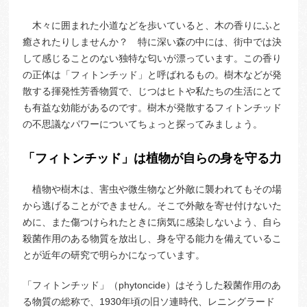
木々に囲まれた小道などを歩いていると、木の香りにふと
癒されたりしませんか？ 特に深い森の中には、街中では決
して感じることのない独特な匂いが漂っています。この香り
の正体は「フィトンチッド」と呼ばれるもの。樹木などが発
散する揮発性芳香物質で、じつはヒトや私たちの生活にとて
も有益な効能があるのです。樹木が発散するフィトンチッド
の不思議なパワーについてちょっと探ってみましょう。
「フィトンチッド」は植物が自らの身を守る力
植物や樹木は、害虫や微生物など外敵に襲われてもその場
から逃げることができません。そこで外敵を寄せ付けないた
めに、また傷つけられたときに病気に感染しないよう、自ら
殺菌作用のある物質を放出し、身を守る能力を備えているこ
とが近年の研究で明らかになっています。
「フィトンチッド」（phytoncide）はそうした殺菌作用のあ
る物質の総称で、1930年頃の旧ソ連時代、レニングラード