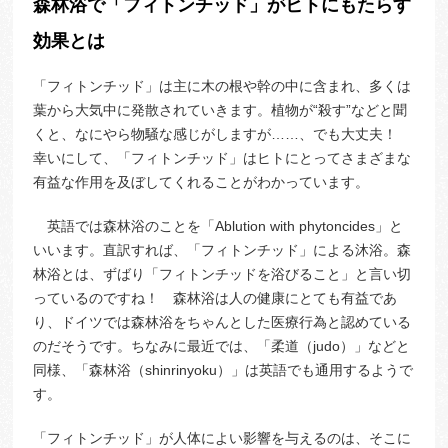
森林浴で「フィトンチッド」がヒトにもたらす
効果とは
「フィトンチッド」は主に木の根や幹の中に含まれ、多くは
葉から大気中に発散されていきます。植物が“殺す”などと聞
くと、なにやら物騒な感じがしますが……、でも大丈夫！
幸いにして、「フィトンチッド」はヒトにとってさまざまな
有益な作用を及ぼしてくれることがわかっています。
英語では森林浴のことを「Ablution with phytoncides」と
いいます。直訳すれば、「フィトンチッド」による沐浴。森
林浴とは、ずばり「フィトンチッドを浴びること」と言い切
っているのですね！ 森林浴は人の健康にとても有益であ
り、ドイツでは森林浴をちゃんとした医療行為と認めている
のだそうです。ちなみに最近では、「柔道（judo）」などと
同様、「森林浴（shinrinyoku）」は英語でも通用するようで
す。
「フィトンチッド」が人体によい影響を与えるのは、そこに