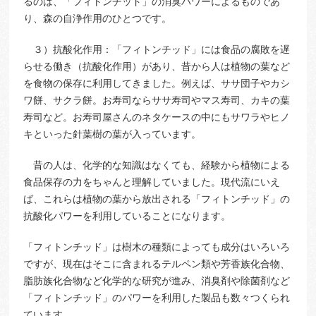
るのは、「フィトンチッド」の消臭パワーによるものであ
り、森の自浄作用のひとつです。
３）抗酸化作用：「フィトンチッド」には食品の腐敗を遅
らせる働き（抗酸化作用）があり、昔から人は植物の葉など
を食物の保存に利用してきました。例えば、ササ団子やカシ
ワ餅、サクラ餅。お寿司ならササ寿司やマス寿司、カキの葉
寿司など。お寿司屋さんのネタケースの中にもサワラやヒノ
キといった針葉樹の葉が入っています。
昔の人は、化学的な知識はなくても、経験から植物による
食品保存の力をちゃんと理解していました。現代流にいえ
ば、これらは植物の葉から放出される「フィトンチッド」の
抗酸化パワーを利用していることになります。
「フィトンチッド」は樹木の種類によっても成分はいろいろ
ですが、現在はそこに含まれるテルペン類や芳香族化合物、
脂肪族化合物など化学的な研究が進み、消臭剤や除菌剤など
「フィトンチッド」のパワーを利用した製品も数々つくられ
ています。