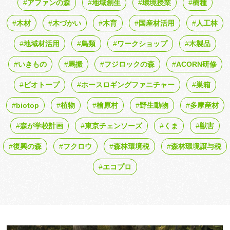
アファンの森
地域創生
環境授業
樹種
木材
木づかい
木育
国産材活用
人工林
地域材活用
鳥類
ワークショップ
木製品
いきもの
馬搬
フジロックの森
ACORN研修
ビオトープ
ホースロギングファニチャー
巣箱
biotop
植物
檜原村
野生動物
多摩産材
森が学校計画
東京チェンソーズ
くま
獣害
復興の森
フクロウ
森林環境税
森林環境譲与税
エコプロ