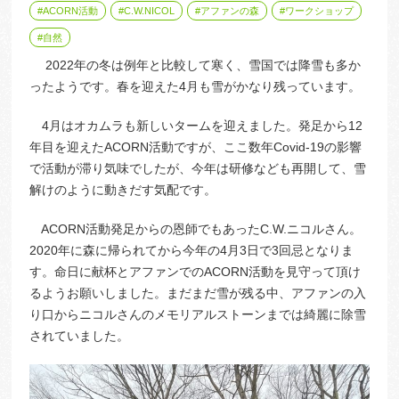
ACORN活動
C.W.NICOL
アファンの森
ワークショップ
自然
2022年の冬は例年と比較して寒く、雪国では降雪も多か
ったようです。春を迎えた4月も雪がかなり残っています。
4月はオカムラも新しいタームを迎えました。発足から12
年目を迎えたACORN活動ですが、ここ数年Covid-19の影響
で活動が滞り気味でしたが、今年は研修なども再開して、雪
解けのように動きだす気配です。
ACORN活動発足からの恩師でもあったC.W.ニコルさん。
2020年に森に帰られてから今年の4月3日で3回忌となりま
す。命日に献杯とアファンでのACORN活動を見守って頂け
るようお願いしました。まだまだ雪が残る中、アファンの入
り口からニコルさんのメモリアルストーンまでは綺麗に除雪
されていました。