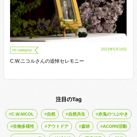
2023年5月10日
no category
C.W.ニコルさんの追悼セレモニー
注目のTag
C.W.NICOL
自然
自然共生
赤鬼のつぶやき
生物多様性
アウトドア
森林
ACORN活動