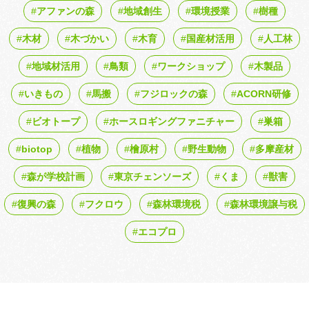
アファンの森
地域創生
環境授業
樹種
木材
木づかい
木育
国産材活用
人工林
地域材活用
鳥類
ワークショップ
木製品
いきもの
馬搬
フジロックの森
ACORN研修
ビオトープ
ホースロギングファニチャー
巣箱
biotop
植物
檜原村
野生動物
多摩産材
森が学校計画
東京チェンソーズ
くま
獣害
復興の森
フクロウ
森林環境税
森林環境譲与税
エコプロ