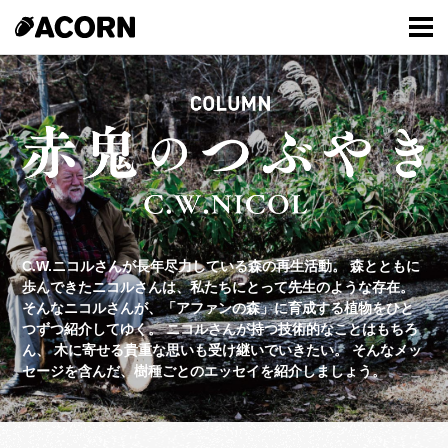
C.W.ニコルさんが長年尽力している森の再生活動。
森とともに
歩んできたニコルさんは、私たちにとって先生のような存在。
そんなニコルさんが、「アファンの森」に育成する植物をひと
つずつ紹介してゆく。
ニコルさんが持つ技術的なことはもちろ
ん、
木に寄せる貴重な思いも受け継いでいきたい。
そんなメッ
セージを含んだ、樹種ごとのエッセイを紹介しましょう。