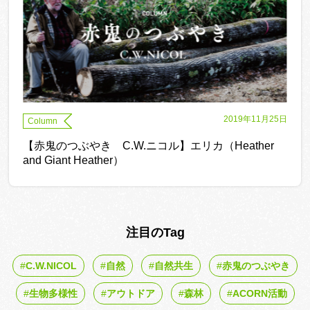
2019年11月25日
Column
【赤鬼のつぶやき C.W.ニコル】エリカ（Heather
and Giant Heather）
注目のTag
C.W.NICOL
自然
自然共生
赤鬼のつぶやき
生物多様性
アウトドア
森林
ACORN活動