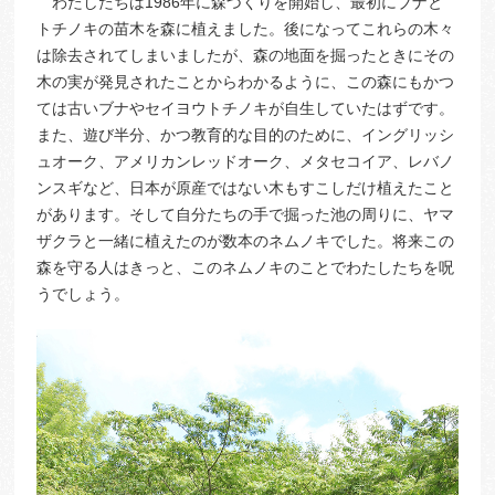
わたしたちは1986年に森づくりを開始し、最初にブナと
トチノキの苗木を森に植えました。後になってこれらの木々
は除去されてしまいましたが、森の地面を掘ったときにその
木の実が発見されたことからわかるように、この森にもかつ
ては古いブナやセイヨウトチノキが自生していたはずです。
また、遊び半分、かつ教育的な目的のために、イングリッシ
ュオーク、アメリカンレッドオーク、メタセコイア、レバノ
ンスギなど、日本が原産ではない木もすこしだけ植えたこと
があります。そして自分たちの手で掘った池の周りに、ヤマ
ザクラと一緒に植えたのが数本のネムノキでした。将来この
森を守る人はきっと、このネムノキのことでわたしたちを呪
うでしょう。